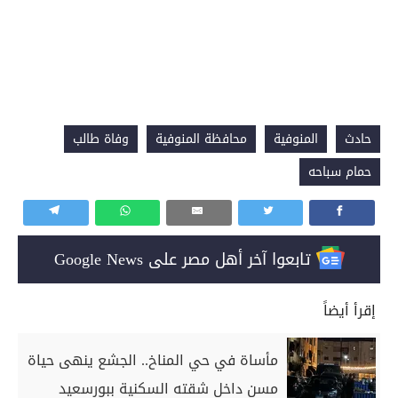
حادث
المنوفية
محافظة المنوفية
وفاة طالب
حمام سباحه
تابعوا آخر أهل مصر على Google News
إقرأ أيضاً
مأساة في حي المناخ.. الجشع ينهى حياة
مسن داخل شقته السكنية ببورسعيد