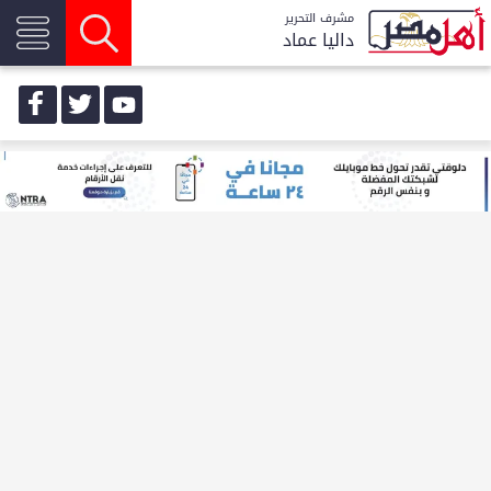
مشرف التحرير
داليا عماد