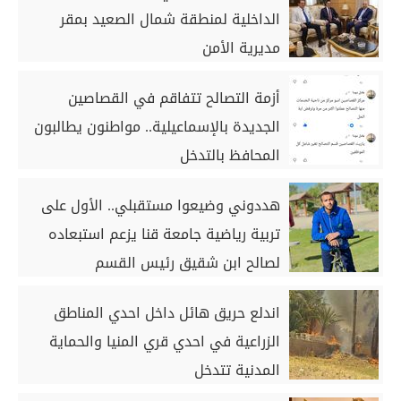
الداخلية لمنطقة شمال الصعيد بمقر
مديرية الأمن
أزمة التصالح تتفاقم في القصاصين
الجديدة بالإسماعيلية.. مواطنون يطالبون
المحافظ بالتدخل
هددوني وضيعوا مستقبلي.. الأول على
تربية رياضية جامعة قنا يزعم استبعاده
لصالح ابن شقيق رئيس القسم
اندلع حريق هائل داخل احدي المناطق
الزراعية في احدي قري المنيا والحماية
المدنية تتدخل