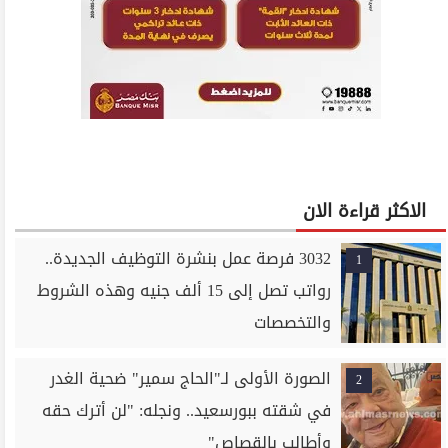
الاكثر قراءة الان
3032 فرصة عمل بنشرة التوظيف الجديدة..
1
رواتب تصل إلى 15 ألف جنيه وهذه الشروط
والتخصصات
الصورة الأولى لـ"الحاج سمير" ضحية الغدر
2
في شقته ببورسعيد.. ونجله: "لن أترك حقه
وأطالب بالقصاص"