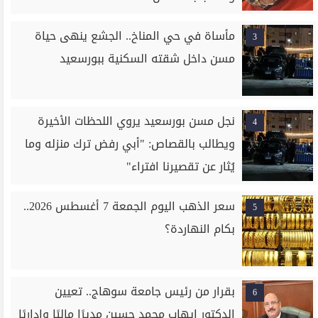
مأساة في حي المناخ.. الجشع ينهى حياة
3
مسن داخل شقته السكنية ببورسعيد
نجل مسن بورسعيد يروي اللحظات الأخيرة
4
ويطالب بالقصاص: "أبي رفض ترك منزله وما
يُثار عن تقصيرنا افتراء"
سعر الذهب اليوم الجمعة 7 أغسطس 2026..
5
بكام النهاردة؟
بقرار من رئيس جامعة سوهاج.. تعيين
6
الدكتور إيهاب محمد حسين مديرًا ماليًا وإداريًا