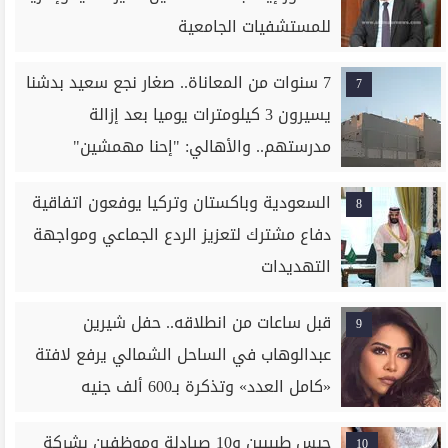
للمستشفيات الجامعية
7 سنوات من المعاناة.. صغار نجع سعيد بدشنا
7
يسيرون 3 كيلومترات يوميا بعد إزالة
مدرستهم.. والأهالي: "إحنا مهمشين"
السعودية وباكستان وتركيا يوفعون اتفاقية
8
دفاع مشترك لتعزيز الردع الجماعي ومواجهة
التهديدات
قبل ساعات من انطلاقه.. حفل شيرين
9
عبدالوهاب في الساحل الشمالي يرفع لافتة
«كامل العدد» وتذكرة بـ600 ألف جنيه
حبس طبيبين و10 صيادلة وموظفين بشركة
10