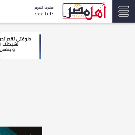
مشرف التحرير
داليا عماد