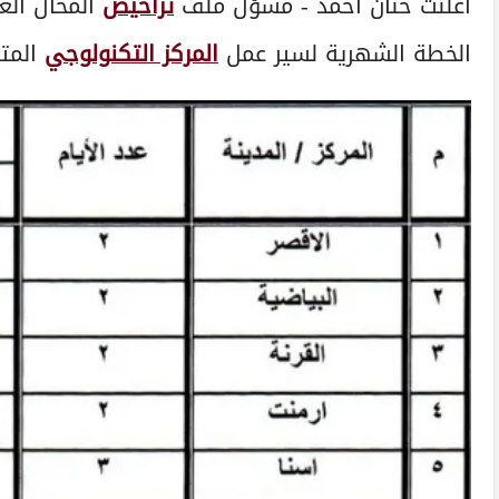
أعلنت حنان أحمد - مسؤل ملف
تراخيص
المحال الع
الخطة الشهرية لسير عمل
المركز التكنولوجي
المتنقل