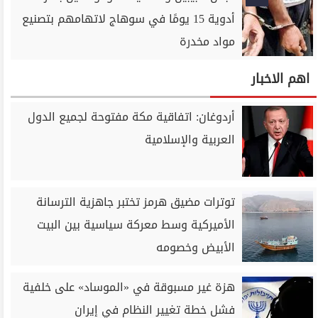
أدوية 15 يومًا في سوهاج لاتهامهم بتصنيع
مواد مخدرة
اهم الاخبار
أردوغان: اتفاقية مكة مفتوحة لجميع الدول
العربية والإسلامية
توترات مضيق هرمز تختبر جاهزية الترسانة
الأميركية وسط معركة سياسية بين البيت
الأبيض وخصومه
هزة غير مسبوقة في «الموساد» على خلفية
فشل خطة تغيير النظام في إيران