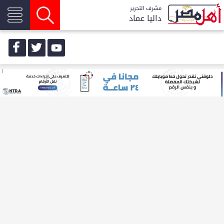
مشرف التحرير
داليا عماد