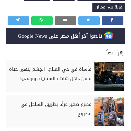
قرية بني عمران
تابعوا آخر أهل مصر على Google News
إقرأ أيضاً
مأساة في حي المناخ.. الجشع ينهى حياة
مسن داخل شقته السكنية ببورسعيد
مصرع صغير غرقًا بطريق الساحل في
مطروح