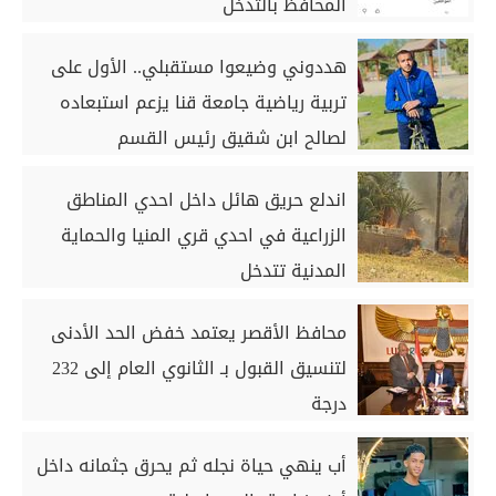
المحافظ بالتدخل
هددوني وضيعوا مستقبلي.. الأول على
تربية رياضية جامعة قنا يزعم استبعاده
لصالح ابن شقيق رئيس القسم
اندلع حريق هائل داخل احدي المناطق
الزراعية في احدي قري المنيا والحماية
المدنية تتدخل
محافظ الأقصر يعتمد خفض الحد الأدنى
لتنسيق القبول بـ الثانوي العام إلى 232
درجة
أب ينهي حياة نجله ثم يحرق جثمانه داخل