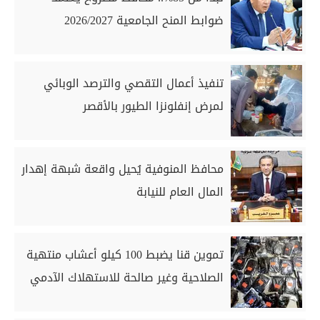
ضوابط المنح الجامعية 2026/2027
تنفيذ أعمال التقصي والترصد الوبائي
لمرض إنفلونزا الطيور بالأقصر
محافظ المنوفية يُحيل واقعة شبهة إهدار
المال العام للنيابة
تموين قنا يضبط 100 كيلو أعشاب منتهية
الصلاحية وغير صالحة للاستهلاك الآدمي