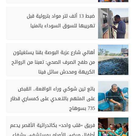
ضبط 13 ألف لتر مواد بترولية قبل
تهريبها للسوق السوداء بالمنيا
أهالي شارع عزبة البوصة بقنا يستغيثون
من طفح الصرف الصحي: تعبنا من الروائح
الكريهة ومحدش سائل فينا
بائع تين شوكي وراء الواقعة.. القبض
على المتهم بالتـعـدي على كمساري قطار
735 بسوهاج
فريق «قلب واحد» بكاتدرائية الأقصر يدعم
أطفال مرضى الأورام بمستشفى «شفاء