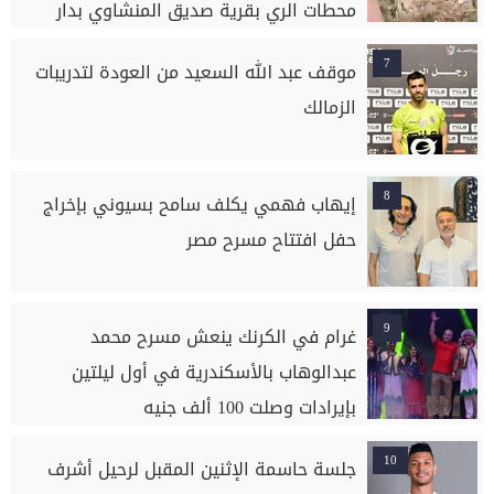
محطات الري بقرية صديق المنشاوي بدار
السلام بسوهاج
7
موقف عبد الله السعيد من العودة لتدريبات
الزمالك
8
إيهاب فهمي يكلف سامح بسيوني بإخراج
حفل افتتاح مسرح مصر
9
غرام في الكرنك ينعش مسرح محمد
عبدالوهاب بالأسكندرية في أول ليلتين
بإيرادات وصلت 100 ألف جنيه
10
جلسة حاسمة الإثنين المقبل لرحيل أشرف