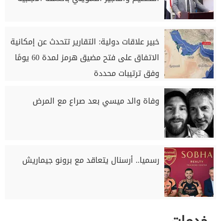
خبير علاقات دولية: التقارير تتحدث عن إمكانية
الاتفاق على فتح مضيق هرمز لمدة 60 يومًا
وفق ترتيبات محددة
وفاة والد ميسي بعد صراع مع المرض
رسميا.. أرسنال يتعاقد مع برونو جيماريش