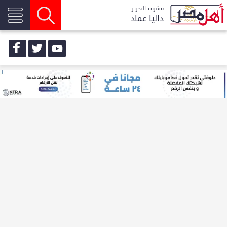
مشرف التحرير
داليا عماد