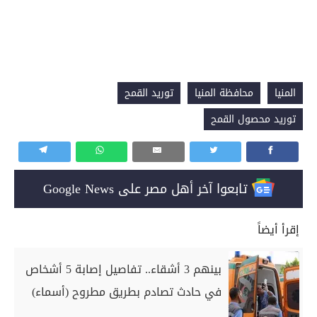
المنيا
محافظة المنيا
توريد القمح
توريد محصول القمح
تابعوا آخر أهل مصر على Google News
إقرأ أيضاً
بينهم 3 أشقاء.. تفاصيل إصابة 5 أشخاص
في حادث تصادم بطريق مطروح (أسماء)