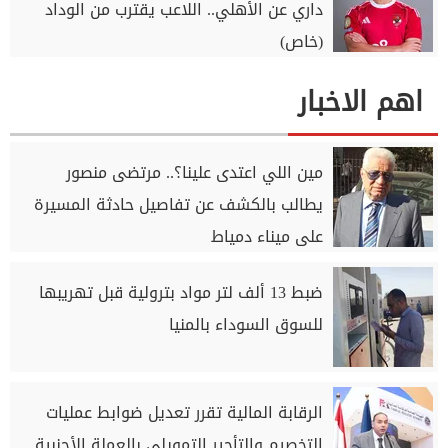
داري عن الأهلي.. اللاعب يقترب من الوداد
(خاص)
اهم الاخبار
مين اللي اعتدى علينا؟.. مرتضى منصور
يطالب بالكشف عن تفاصيل حادثة المسيرة
على ميناء دمياط
ضبط 13 ألف لتر مواد بترولية قبل تهريبها
للسوق السوداء بالمنيا
الرقابة المالية تقرر تعديل ضوابط عمليات
التخصيم والتأجير التمويلي بالعملة الأجنبية