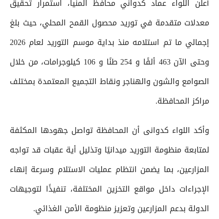
أعلن اللواء عماد كدواني محافظ المنيا، استمرار تحقيق
معدلات متقدمة في توريد محصول القمح المحلي، حيث بلغ
إجمالي ما تم استلامه منذ بداية موسم التوريد لعام 2026
وحتى الآن 463 ألفًا و 254 طنًا و 106 كيلوجرامات، من خلال
الصوامع والشون والهناجر ونقاط التجميع المعتمدة بمختلف
مراكز المحافظة.
وأكد اللواء كدوانى أن المحافظة تواصل جهودها المكثفة
لمتابعة منظومة التوريد ميدانيًا وتذليل أية عقبات قد تواجه
المزارعين، بما يضمن انتظام عمليات الاستلام وسرعة إنهاء
الإجراءات داخل مواقع التخزين المختلفة، تنفيذًا لتوجيهات
الدولة بدعم المزارعين وتعزيز منظومة الأمن الغذائي.