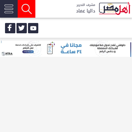
مشرف التحرير
داليا عماد