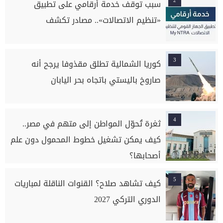
2
سبب توقف خدمة أرقامي على تطبيق
«تنظيم الاتصالات».. مصادر تكشف
3
كوريا الشمالية تطلق مقذوفا يرجح أنه
صاروخ باليستي باتجاه بحر اليابان
4
ثغرة تُحوّل المواطن إلى متهم في مصر..
كيف يمكن تشغيل خطوط المحمول دون علم
أصحابها؟
5
كيف تشاهد صلاح؟ القنوات الناقلة لمباريات
الدوري التركي 2027