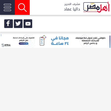
مشرف التحرير
داليا عماد