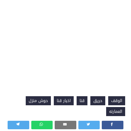
الوقف
حريق
قنا
اخبار قنا
حوش منزل
العمارنه