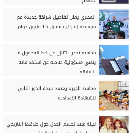
علمهم
المصري يعلن تفاصيل شراكة جديدة مع
مجموعة إماراتية مقابل 1.5 مليون دولار
محامية تحذر: التنازل عن خط المحمول لا
ينهي مسؤولية صاحبه عن استخداماته
السابقة
محافظ الجيزة يعتمد نتيجة الدور الثاني
للشهادة الإعدادية
نبيلة عبيد تحسم الجدل حول خلافها التاريخي