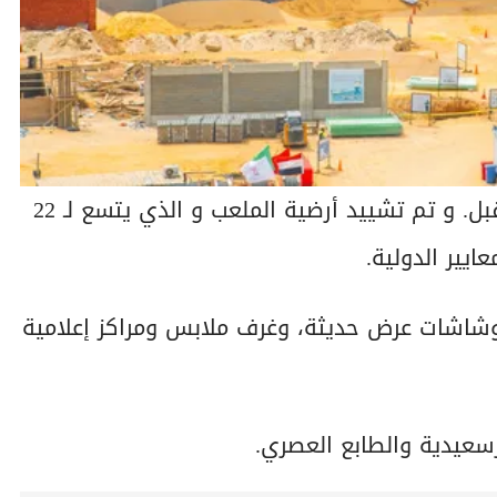
عودة المصري للتدريب بملعبه نهاية أغسطس المقبل. و تم تشييد أرضية الملعب و الذي يتسع لـ 22
وشاشات عرض حديثة، وغرف ملابس ومراكز إعلامية
رسعيدية والطابع العصري.