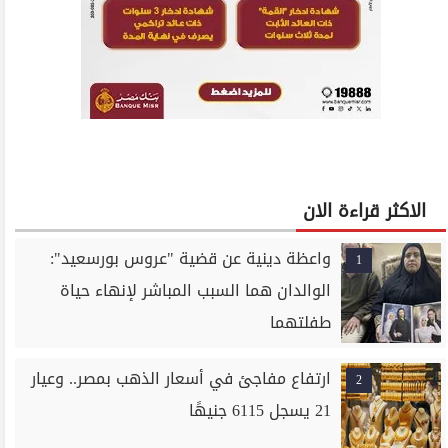
الاكثر قراءة الان
واعظة دينية عن قضية "عروس بورسعيد":
1
الوالدان هما السبب المباشر لإنهاء حياة
طفلتهما
ارتفاع مفاجئ في أسعار الذهب بمصر.. وعيار
2
21 يسجل 6115 جنيهًا