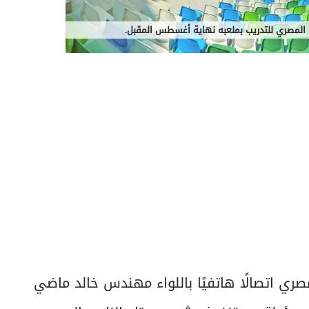
 المصري للتدريب بملعبه نهاية أغسطس المقبل.
ري اتصالًا هاتفيًا باللواء مهندس خالد ماضي