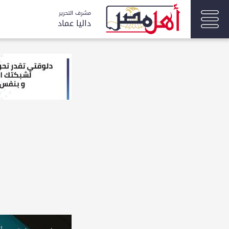
مشرف التحرير
داليا عماد