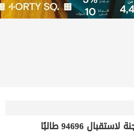
محافظ الغربية يعلن جاهزية 421 لجنة لاستقبال 94696 طالبًا