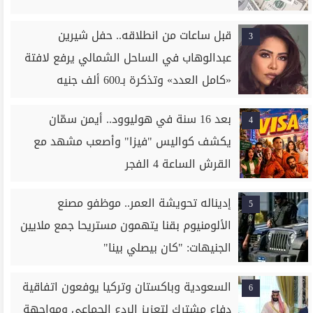
قبل ساعات من انطلاقه.. حفل شيرين
3
عبدالوهاب في الساحل الشمالي يرفع لافتة
«كامل العدد» وتذكرة بـ600 ألف جنيه
بعد 16 سنة في هوليوود.. أيمن سمّان
4
يكشف كواليس "فيزا" وأصعب مشهد مع
القرش الساعة 4 الفجر
إديناله تحويشة العمر.. موظفو مصنع
5
الألومنيوم بقنا يتهمون مستريحا جمع ملايين
الجنيهات: "كان بيصلي بينا"
السعودية وباكستان وتركيا يوفعون اتفاقية
6
دفاع مشترك لتعزيز الردع الجماعي ومواجهة