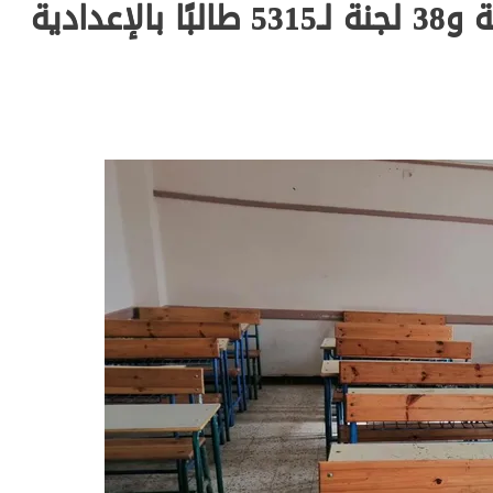
بامتحانات الشهادة الإعدادية العامة و38 لجنة لـ5315 طالبًا بالإعدادية