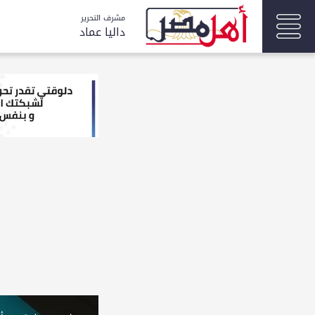
مشرف التحرير
داليا عماد