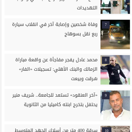
التهديدات
وفاة شخصين وإصابة آخر في انقلاب سيارة
7
ربع نقل بسوهاج
محمد عادل يفجر مفاجأة عن واقعة مباراة
8
الزمالك والبنك الأهلي: تسجيلات «الفار»
سُرقت وبيعت
«آخر العنقود» تستعد للجامعة.. شريف منير
9
يحتفل بتخرج ابنته كاميليا من الثانوية
سرقة 400 متر من أسلاك الجهد المتوسط
10