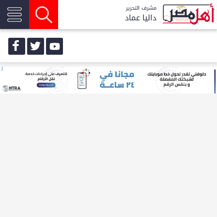
مشرف التحرير
داليا عماد