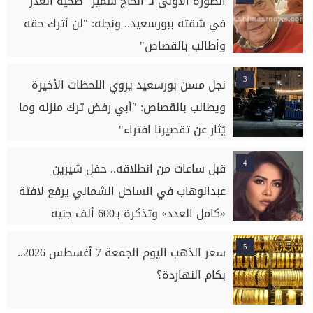
الصورة الأولى لـ"الحاج سمير" ضحية الغدر
في شقته ببورسعيد.. ونجله: "لن أترك حقه
وأطالب بالقصاص"
3
نجل مسن بورسعيد يروي اللحظات الأخيرة
ويطالب بالقصاص: "أبي رفض ترك منزله وما
يُثار عن تقصيرنا افتراء"
4
قبل ساعات من انطلاقه.. حفل شيرين
عبدالوهاب في الساحل الشمالي يرفع لافتة
«كامل العدد» وتذكرة بـ600 ألف جنيه
5
سعر الذهب اليوم الجمعة 7 أغسطس 2026..
بكام النهاردة؟