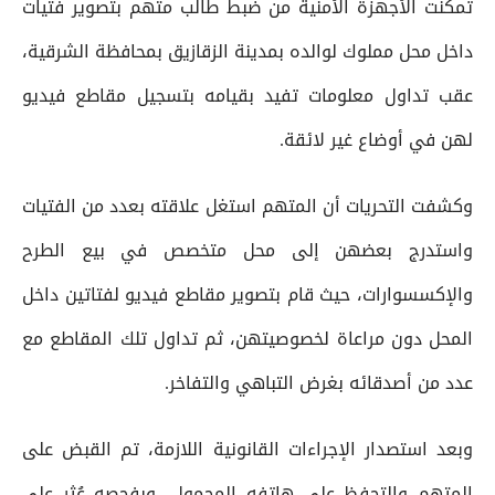
تمكنت الأجهزة الأمنية من ضبط طالب متهم بتصوير فتيات
داخل محل مملوك لوالده بمدينة الزقازيق بمحافظة الشرقية،
عقب تداول معلومات تفيد بقيامه بتسجيل مقاطع فيديو
لهن في أوضاع غير لائقة.
وكشفت التحريات أن المتهم استغل علاقته بعدد من الفتيات
واستدرج بعضهن إلى محل متخصص في بيع الطرح
والإكسسوارات، حيث قام بتصوير مقاطع فيديو لفتاتين داخل
المحل دون مراعاة لخصوصيتهن، ثم تداول تلك المقاطع مع
عدد من أصدقائه بغرض التباهي والتفاخر.
وبعد استصدار الإجراءات القانونية اللازمة، تم القبض على
المتهم والتحفظ على هاتفه المحمول، وبفحصه عُثر على