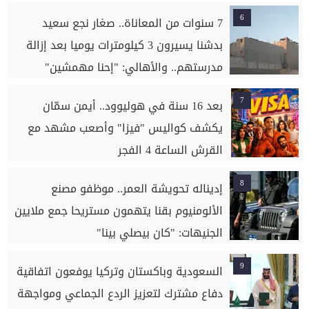
6
7 سنوات من المعاناة.. صغار نجع سعيد
بدشنا يسيرون 3 كيلومترات يوميا بعد إزالة
مدرستهم.. والأهالي: "إحنا مهمشين"
7
بعد 16 سنة في هوليوود.. أيمن سمّان
يكشف كواليس "فيزا" وأصعب مشهد مع
القرش الساعة 4 الفجر
8
إديناله تحويشة العمر.. موظفو مصنع
الألومنيوم بقنا يتهمون مستريحا جمع ملايين
الجنيهات: "كان بيصلي بينا"
9
السعودية وباكستان وتركيا يوفعون اتفاقية
دفاع مشترك لتعزيز الردع الجماعي ومواجهة