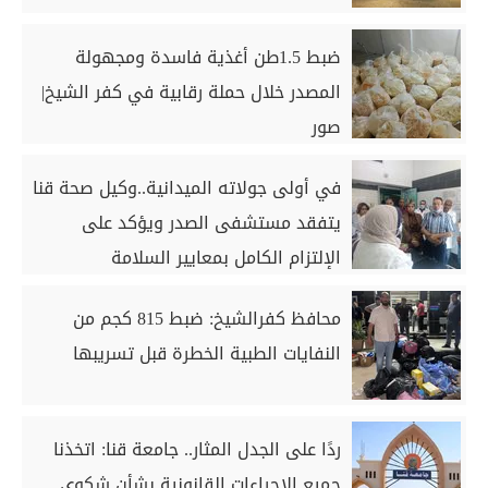
ضبط 1.5طن أغذية فاسدة ومجهولة
المصدر خلال حملة رقابية في كفر الشيخ|
صور
في أولى جولاته الميدانية..وكيل صحة قنا
يتفقد مستشفى الصدر ويؤكد على
الإلتزام الكامل بمعايير السلامة
محافظ كفرالشيخ: ضبط 815 كجم من
النفايات الطبية الخطرة قبل تسريبها
ردًا على الجدل المثار.. جامعة قنا: اتخذنا
جميع الإجراءات القانونية بشأن شكوى