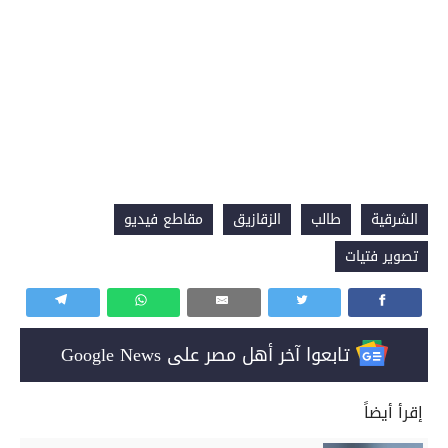
الشرقية
طالب
الزقازيق
مقاطع فيديو
تصوير فتيات
تابعوا آخر أهل مصر على Google News
إقرأ أيضاً