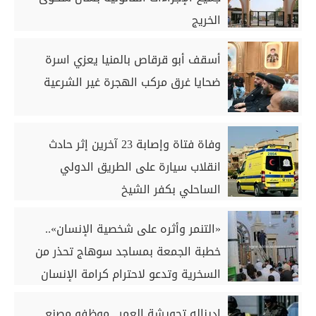
الخريج
أسقف أبو قرقاص بالمنيا يعزي اسرة
ضحايا غرق مركب الهجرة غير الشرعية
وفاة فتاة وإصابة 23 آخرين إثر حادث
انقلاب سيارة على الطريق الدولي
الساحلي بكفر الشيخ
«التنمر وأثره على شخصية الإنسان»..
خطبة الجمعة بمساجد سوهاج تحذر من
السخرية وتدعو لاحترام كرامة الإنسان
إديناله تحويشة العمر.. موظفو مصنع