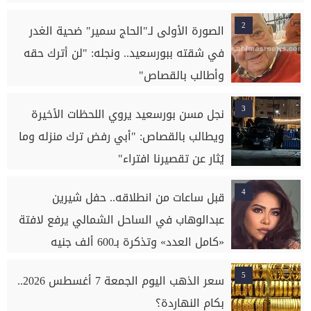
2
الصورة الأولى لـ"الحاج سمير" ضحية الغدر
في شقته ببورسعيد.. ونجله: "لن أترك حقه
وأطالب بالقصاص"
3
نجل مسن بورسعيد يروي اللحظات الأخيرة
ويطالب بالقصاص: "أبي رفض ترك منزله وما
يُثار عن تقصيرنا افتراء"
4
قبل ساعات من انطلاقه.. حفل شيرين
عبدالوهاب في الساحل الشمالي يرفع لافتة
«كامل العدد» وتذكرة بـ600 ألف جنيه
5
سعر الذهب اليوم الجمعة 7 أغسطس 2026..
بكام النهاردة؟