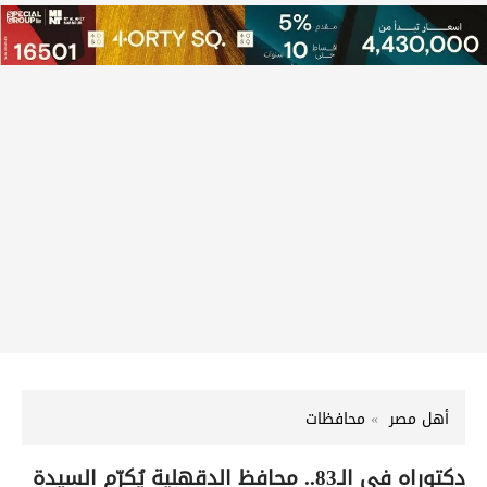
أهل مصر
محافظات
دكتوراه في الـ83.. محافظ الدقهلية يُكرّم السيدة