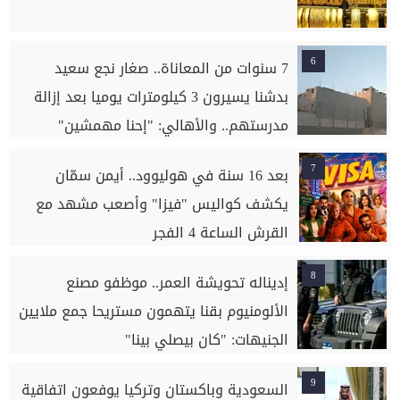
6
7 سنوات من المعاناة.. صغار نجع سعيد
بدشنا يسيرون 3 كيلومترات يوميا بعد إزالة
مدرستهم.. والأهالي: "إحنا مهمشين"
7
بعد 16 سنة في هوليوود.. أيمن سمّان
يكشف كواليس "فيزا" وأصعب مشهد مع
القرش الساعة 4 الفجر
8
إديناله تحويشة العمر.. موظفو مصنع
الألومنيوم بقنا يتهمون مستريحا جمع ملايين
الجنيهات: "كان بيصلي بينا"
9
السعودية وباكستان وتركيا يوفعون اتفاقية