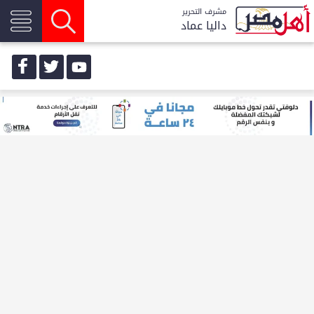
مشرف التحرير
داليا عماد