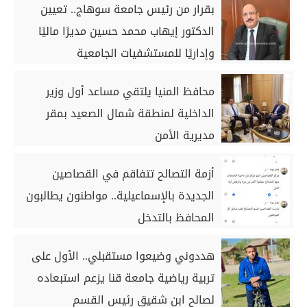
بقرار من رئيس جامعة سوهاج.. تعيين
الدكتور إيهاب محمد حسين مديرًا ماليًا
وإداريًا للمستشفيات الجامعية
محافظ المنيا يلتقي مساعد أول وزير
الداخلية لمنطقة شمال الصعيد بمقر
مديرية الأمن
أزمة التصالح تتفاقم في القصاصين
الجديدة بالإسماعيلية.. مواطنون يطالبون
المحافظ بالتدخل
هددوني وضيعوا مستقبلي.. الأول على
تربية رياضية جامعة قنا يزعم استبعاده
لصالح ابن شقيق رئيس القسم