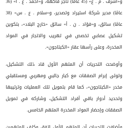
و«أشرف . م . ع» (45 عامًا) تاجر فاكهة، و«أحمد . ع . أ» (36
عامًا) مدير شركة استيراد وتصدير، و«سلام . ع . س» (38
عامًا) سائق، و«فؤاد . ن . أ» سائق «خارج البلاد»، بتكوين
تشكيل عصابي تخصص في تهريب والاتجار في المواد
المخدرة، وعلى رأسها عقار «الكبتاجون».
وأوضحت التحريات أن المتهم الأول قاد ذلك التشكيل،
وتولى إبرام الصفقات مع كبار جالبي ومهربي ومستقبلي
مخدر «الكبتاجون»، كما قام بتمويل تلك العمليات وترتيبها
وتحديد أدوار باقي أفراد التشكيل، وشاركه في تمويل
الصفقات وإحضار المواد المخدرة المتهم الخامس.
وأضافت التحريات أن المتهم الأول اتفق وكلف المتهمين