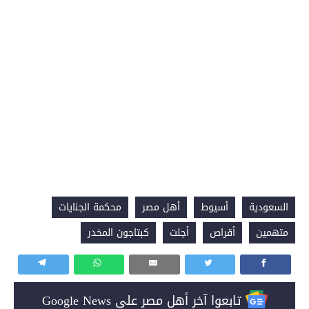
السعودية
أسيوط
أهل مصر
محكمة الجنايات
متهمين
أقراص
أجلت
كبتاجون المخدر
تابعوا آخر أهل مصر على Google News