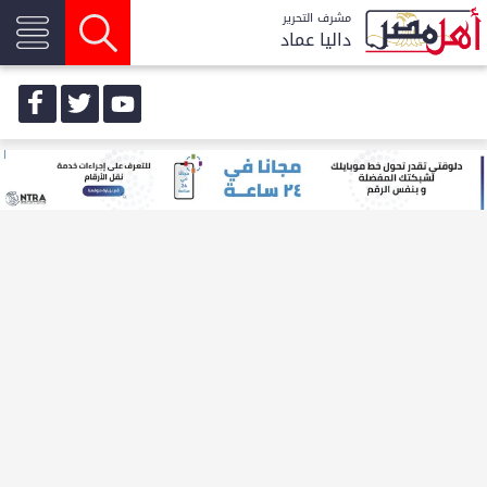
مشرف التحرير
داليا عماد