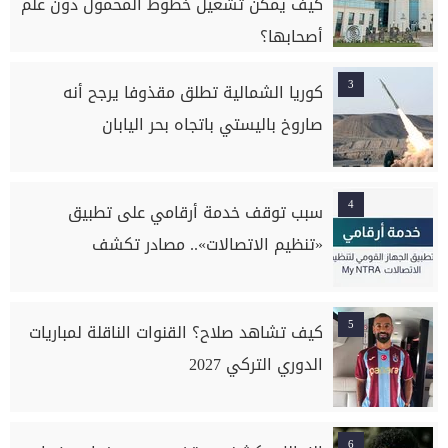
كيف يمكن تشغيل خطوط المحمول دون علم
أصحابها؟
3
كوريا الشمالية تطلق مقذوفا يرجح أنه
صاروخ باليستي باتجاه بحر اليابان
4
سبب توقف خدمة أرقامي على تطبيق
«تنظيم الاتصالات».. مصادر تكشف
5
كيف تشاهد صلاح؟ القنوات الناقلة لمباريات
الدوري التركي 2027
6