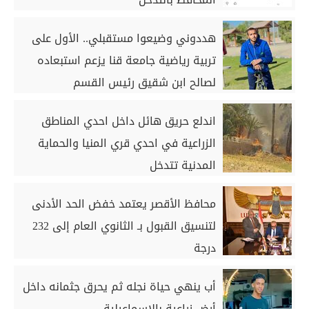
هددوني وضيعوا مستقبلي.. الأول على
تربية رياضية جامعة قنا يزعم استبعاده
لصالح ابن شقيق رئيس القسم
اندلع حريق هائل داخل احدي المناطق
الزراعية في احدي قري المنيا والحماية
المدنية تتدخل
محافظ الأقصر يعتمد خفض الحد الأدنى
لتنسيق القبول بـ الثانوي العام إلى 232
درجة
أب ينهي حياة نجله ثم يحرق جثمانه داخل
أرض زراعية بالإسماعيلية