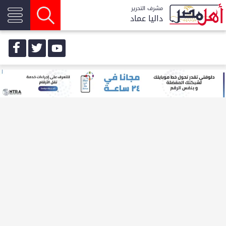
مشرف التحرير
داليا عماد