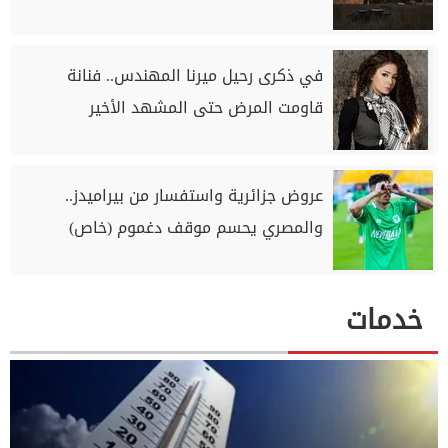
في ذكرى رحيل ميرنا المهندس.. فنانة
قاومت المرض حتى المشهد الأخير
عروض جزائرية واستفسار من بيراميدز..
والمصري يحسم موقف دغموم (خاص)
خدمات