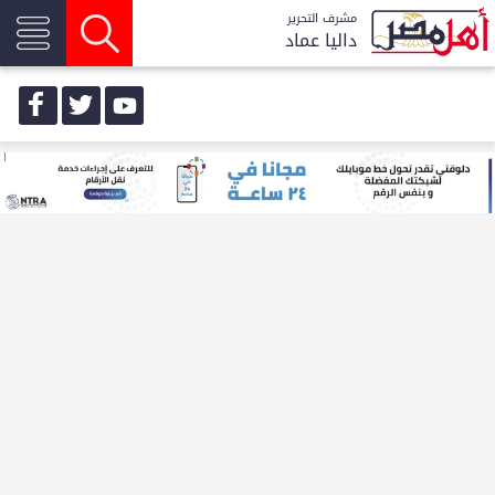
مشرف التحرير
داليا عماد