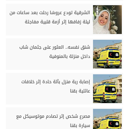
الشرقية تودع عروسًا رحلت بعد ساعات من
ليلة زفافها إثر أزمة قلبية مفاجئة
شنق نفسه.. العثور على جثمان شاب
داخل منزلة بالمنوفية
إصابة ربة منزل بآلة حادة إثر خلافات
عائلية بقنا
مصرع شخص إثر تصادم موتوسيكل مع
سيارة بقنا