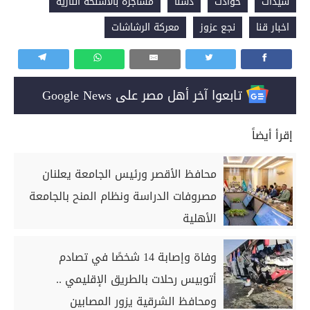
سيدات
حوادث
دشنا
مشاجرة بالأسلحة النارية
اخبار قنا
نجع عزوز
معركة الرشاشات
تابعوا آخر أهل مصر على Google News
إقرأ أيضاً
محافظ الأقصر ورئيس الجامعة يعلنان
مصروفات الدراسة ونظام المنح بالجامعة
الأهلية
وفاة وإصابة 14 شخصًا في تصادم
أتوبيس رحلات بالطريق الإقليمي ..
ومحافظ الشرقية يزور المصابين