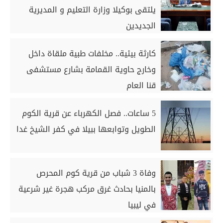
يلتقى بوكيلا وزارة التعليم و المديرية
الجديدين
كارثة بيئية.. مخلفات طبية ملقاة داخل
وخارج حاوية القمامة بشارع مستشفى
قنا العام
5 ساعات.. فصل الكهرباء عن قرية الكوم
الطويل وتوابعها ببيلا في كفر الشيخ غدا
وفاة 3 شباب من قرية كوم المحرص
بالمنيا بحادث غرق مركب هجرة غير شرعية
في ليبيا