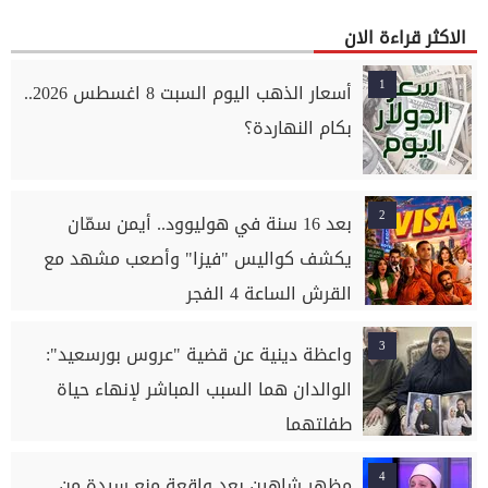
الاكثر قراءة الان
1
أسعار الذهب اليوم السبت 8 اغسطس 2026..
بكام النهاردة؟
2
بعد 16 سنة في هوليوود.. أيمن سمّان
يكشف كواليس "فيزا" وأصعب مشهد مع
القرش الساعة 4 الفجر
3
واعظة دينية عن قضية "عروس بورسعيد":
الوالدان هما السبب المباشر لإنهاء حياة
طفلتهما
4
مظهر شاهين بعد واقعة منع سيدة من