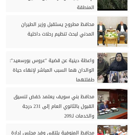
المنطقة
محافظ مطروح يستقبل وزير الطيران
المدني لبحث تنظيم رحلات داخلية
واعظة دينية عن قضية "عروس بورسعيد":
الوالدان هما السبب المباشر لإنهاء حياة
طفلتهما
محافظ بني سويف يعتمد خفض تنسيق
القبول بالثانوي العام إلى 231 درجة
والخدمات لـ209
محافظ المنوفية يلتقي وفد مجلس إدارة