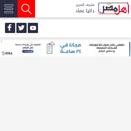
مشرف التحرير
داليا عماد