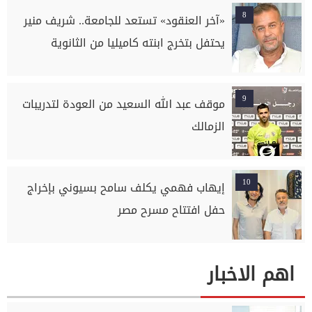
السلام بسوهاج
8
«آخر العنقود» تستعد للجامعة.. شريف منير
يحتفل بتخرج ابنته كاميليا من الثانوية
9
موقف عبد الله السعيد من العودة لتدريبات
الزمالك
10
إيهاب فهمي يكلف سامح بسيوني بإخراج
حفل افتتاح مسرح مصر
اهم الاخبار