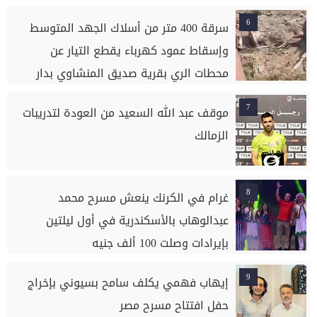
6
سرقة 400 متر من أسلاك الجهد المتوسط
وإسقاط عمود كهرباء يقطع التيار عن
محطات الري بقرية صديق المنشاوي بدار
السلام بسوهاج
7
موقف عبد الله السعيد من العودة لتدريبات
الزمالك
8
غرام في الكرنك ينعش مسرح محمد
عبدالوهاب بالأسكندرية في أول ليلتين
بإيرادات وصلت 100 ألف جنيه
9
إيهاب فهمي يكلف سامح بسيوني بإخراج
حفل افتتاح مسرح مصر