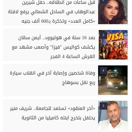
قبل ساعات من انطلاقه.. حفل شيرين
عبدالوهاب في الساحل الشمالي يرفع لافتة
«كامل العدد» وتذكرة بـ600 ألف جنيه
3
بعد 16 سنة في هوليوود.. أيمن سمّان
يكشف كواليس "فيزا" وأصعب مشهد مع
القرش الساعة 4 الفجر
4
وفاة شخصين وإصابة آخر في انقلاب سيارة
ربع نقل بسوهاج
5
«آخر العنقود» تستعد للجامعة.. شريف منير
يحتفل بتخرج ابنته كاميليا من الثانوية