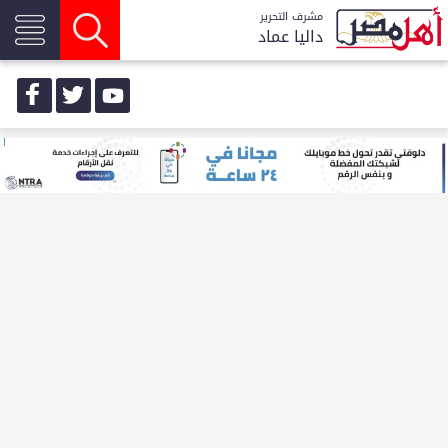
مشرف التحرير
داليا عماد