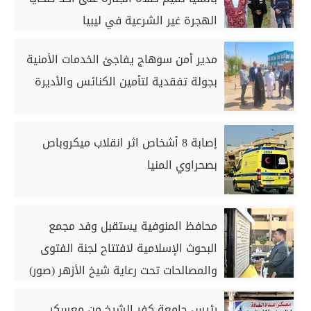
الهجرة غير الشرعية في ليبيا
مدير أمن سوهاج يفاجئ الخدمات الأمنية
بجولة تفقدية لتأمين الكنائس والأديرة
إصابة 8 أشخاص اثر انقلاب ميكروباص
بصحراوي المنيا
محافظ المنوفية يستقبل وفد مجمع
البحوث الإسلامية لافتتاح لجنة الفتوى
والمصالحات تحت رعاية شيخ الأزهر (صور)
رئيس جامعة كفر الشيخ من معسكر