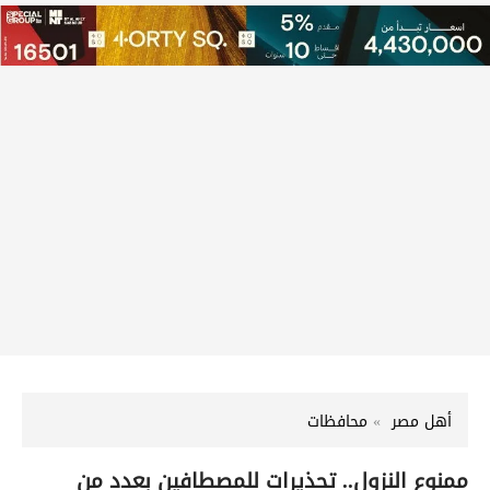
أهل مصر
محافظات
ممنوع النزول.. تحذيرات للمصطافين بعدد من