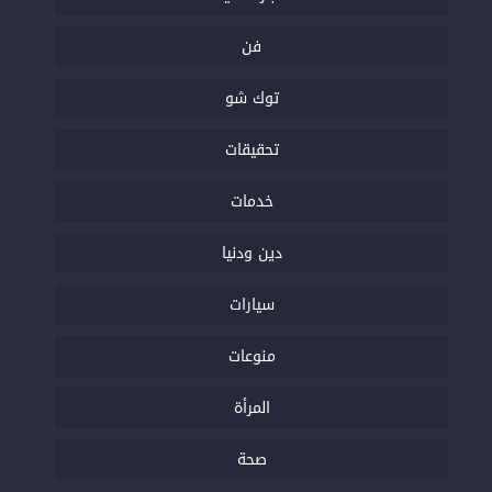
فن
توك شو
تحقيقات
خدمات
دين ودنيا
سيارات
منوعات
المرأة
صحة