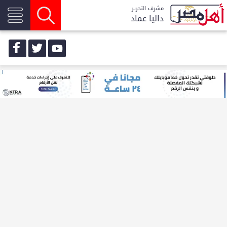
مشرف التحرير
داليا عماد