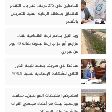
للحاصلين على 275 درجة.. فتح باب التقدم
للالتحاق بمعاهد الرعاية الفنية للتمريض
بالأقصر
ورد النيل يحاصر ترعة الهمامية بقنا..
مزارعو أبو حزام: زرعنا بيموت بقاله 40 يوم
من غير ري
محافظ بني سويف يعتمد نتيجة الدور
الثاني للشهادة الإعدادية بنسبة 79.9%
استعرضوا ملاحظات المواطنين.. محافظ
بورسعيد يبحث مع أعضاء مجلسي النواب
والشيوخ ملف الإسكان