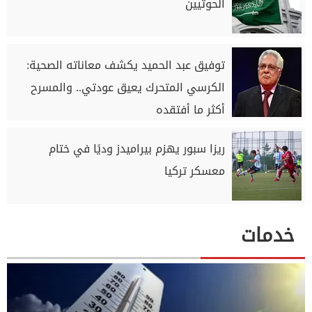
الحوثيين
توفيق عبد الحميد يكشف معاناته الصحية:
الكرسي المتحرك يعيق عودتي.. والمسرح
أكثر ما أفتقده
ريزا سبور يهزم بيراميدز وديًا في ختام
معسكر تركيا
خدمات