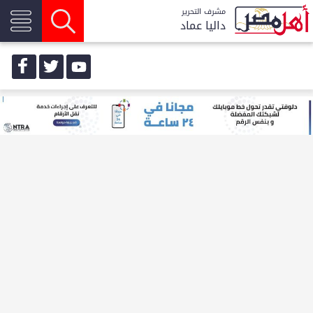
مشرف التحرير
داليا عماد