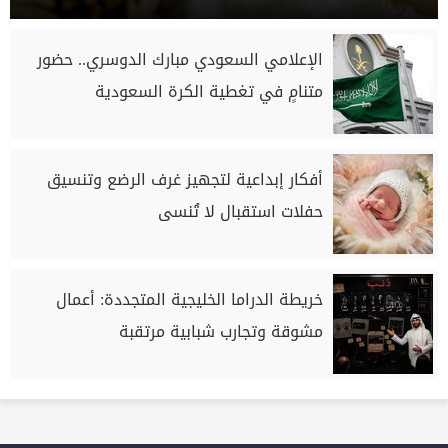
الإعلامي السعودي مبارك الدوسري.. حضور
متنامٍ في تغطية الكرة السعودية
أفكار إبداعية لتجهيز غرف الرضع وتنسيق
حفلات استقبال لا تُنسى
خريطة الدراما الخليجية المتجددة: أعمال
مشوقة وتجارب شبابية مرتقبة