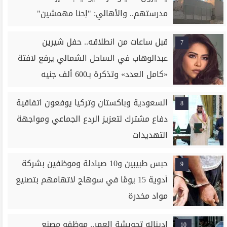
مدرستهم.. والأهالي: "إحنا مهمشين"
قبل ساعات من انطلاقه.. حفل شيرين
7
عبدالوهاب في الساحل الشمالي يرفع لافتة
«كامل العدد» وتذكرة بـ600 ألف جنيه
السعودية وباكستان وتركيا يوفعون اتفاقية
8
دفاع مشترك لتعزيز الردع الجماعي ومواجهة
التهديدات
حبس طبيبين و10 صيادلة وموظفين بشركة
9
أدوية 15 يومًا في سوهاج لاتهامهم بتصنيع
مواد مخدرة
إديناله تحويشة العمر.. موظفو مصنع
10