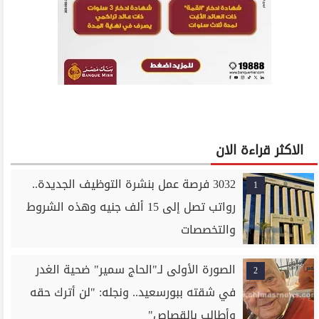
الاكثر قراءة الان
3032 فرصة عمل بنشرة التوظيف الجديدة..
1
رواتب تصل إلى 15 ألف جنيه وهذه الشروط
والتخصصات
الصورة الأولى لـ"الحاج سمير" ضحية الغدر
2
في شقته ببورسعيد.. ونجله: "لن أترك حقه
وأطالب بالقصاص"