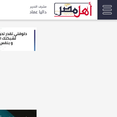
مشرف التحرير
داليا عماد