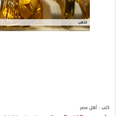
الذهب
كتب :
أهل مصر