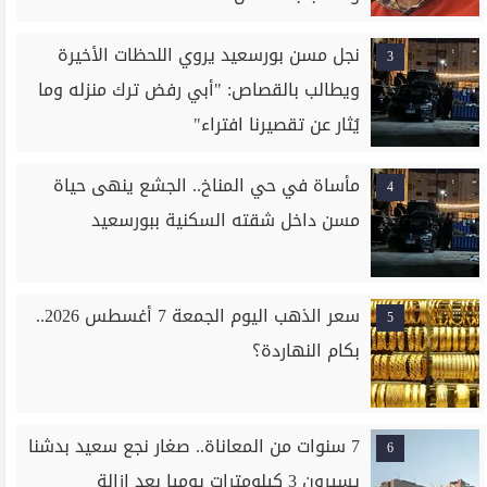
نجل مسن بورسعيد يروي اللحظات الأخيرة
3
ويطالب بالقصاص: "أبي رفض ترك منزله وما
يُثار عن تقصيرنا افتراء"
مأساة في حي المناخ.. الجشع ينهى حياة
4
مسن داخل شقته السكنية ببورسعيد
سعر الذهب اليوم الجمعة 7 أغسطس 2026..
5
بكام النهاردة؟
7 سنوات من المعاناة.. صغار نجع سعيد بدشنا
6
يسيرون 3 كيلومترات يوميا بعد إزالة