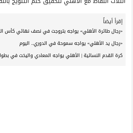
الثلاث النقاط مع الأهلي لتحقيق حلم التتويج باللق
إقرأ أيضاً
«رجال طائرة الأهلي» يواجه بتروجت في نصف نهائي كأس السو
«رجال يد الأهلي» يواجه سموحة في الدوري.. اليوم
كرة القدم النسائية | الأهلي يواجه المعادي واليخت في بطول