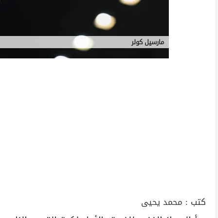
مارسيل كولر
كتب :
محمد يحيى