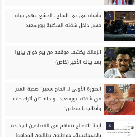
مأساة في حي المناخ.. الجشع ينهى حياة
3
مسن داخل شقته السكنية ببورسعيد
الزمالك يكشف موقفه من بيع خوان بيزيرا
4
بعد بيانه الأخير (خاص)
الصورة الأولى لـ"الحاج سمير" ضحية الغدر
5
في شقته ببورسعيد.. ونجله: "لن أترك حقه
وأطالب بالقصاص"
أزمة التصالح تتفاقم في القصاصين الجديدة
6
بالإسماعيلية.. مواطنون يطالبون المحافظ