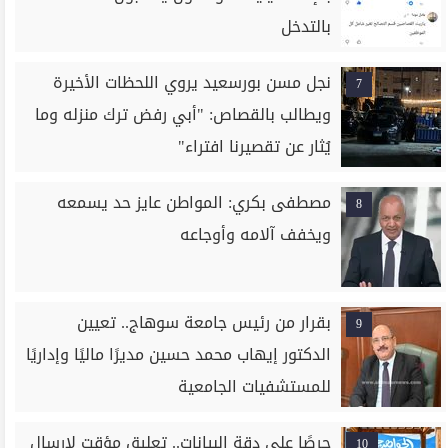
بالتدخل
نجل مسن بورسعيد يروي اللحظات الأخيرة
7
ويطالب بالقصاص: "أبي رفض ترك منزله وما
يُثار عن تقصيرنا افتراء"
مصطفى بكري: المواطن عايز حد يسمعه
8
ويخفف آلامه وأوجاعه
بقرار من رئيس جامعة سوهاج.. تعيين
9
الدكتور إيهاب محمد حسين مديرًا ماليًا وإداريًا
للمستشفيات الجامعية
حرصًا على دقة البيانات.. تعليق مؤقت لإرسال
10