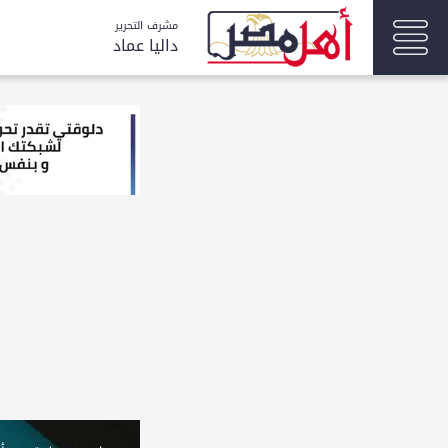
مشرف التحرير
داليا عماد