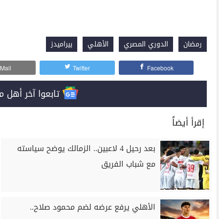
رمضان
الدوري المصري
الأهلي
بيراميدز
Mail
Twitter
Facebook
تابعوا آخر أهل مصر على 
إقرأ أيضاً
بعد رحيل 4 لاعبين.. الزمالك يوضح سياسته
مع شباب الفريق
الأهلي يرفع عرضه لضم محمود صلاح..