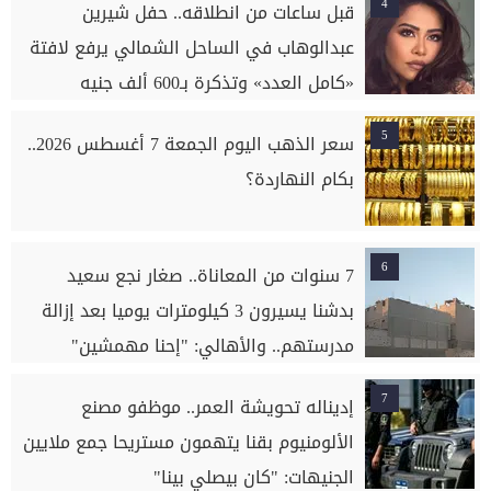
4
قبل ساعات من انطلاقه.. حفل شيرين
عبدالوهاب في الساحل الشمالي يرفع لافتة
«كامل العدد» وتذكرة بـ600 ألف جنيه
5
سعر الذهب اليوم الجمعة 7 أغسطس 2026..
بكام النهاردة؟
6
7 سنوات من المعاناة.. صغار نجع سعيد
بدشنا يسيرون 3 كيلومترات يوميا بعد إزالة
مدرستهم.. والأهالي: "إحنا مهمشين"
7
إديناله تحويشة العمر.. موظفو مصنع
الألومنيوم بقنا يتهمون مستريحا جمع ملايين
الجنيهات: "كان بيصلي بينا"