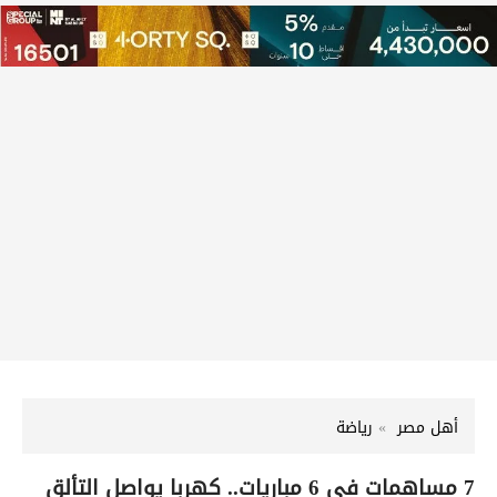
أهل مصر
رياضة
7 مساهمات في 6 مباريات.. كهربا يواصل التألق