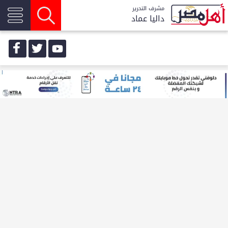
مشرف التحرير
داليا عماد