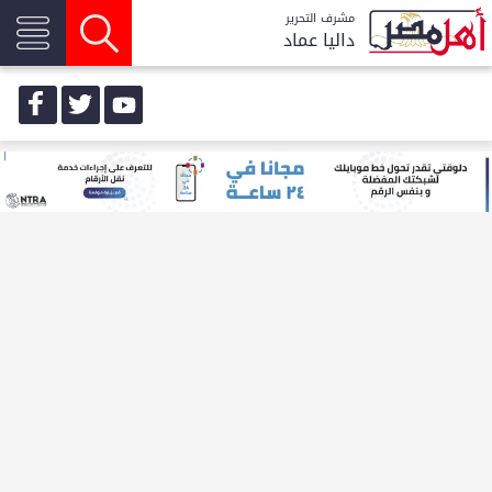
مشرف التحرير
داليا عماد