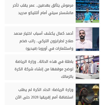
مرموش يتألق بهدفين.. عمر يقلب تأخر
مانشستر سيتي أمام أتلتيكو مدريد
أحمد كمال يكشف أسباب اختيار محمد
صلاح لطرابزون التركي.. راتب ضخم
واستثمارات في أوروبا (فيديو)
باطلة في هذه الحالة.. وزارة الرياضة
توضح موقفها من إنشاء شركة الكرة
بالزمالك
وزارة الرياضة: اتحاد الكرة لم يطلب
استضافة أمم إفريقيا 2028 حتى الآن