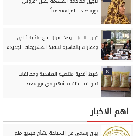
تأجيل محاكمة المتهمة بقتل "عروس
بورسعيد" للمرافعة غداً
9
"وزير النقل" يصدر قرارًا بنزع ملكية أراضٍ
وعقارات بالقاهرة لتنفيذ المشروعات الجديدة
10
ضبط أغذية منتهية الصلاحية ومخالفات
تموينية بكافيه شهير في بورسعيد
اهم الاخبار
بيان رسمي من السياحة بشأن فيديو منع