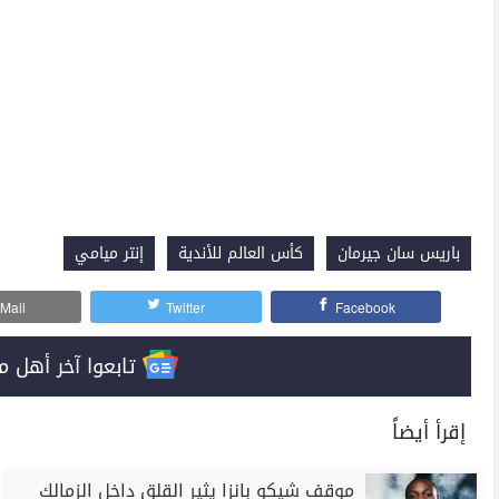
باريس سان جيرمان
كأس العالم للأندية
إنتر ميامي
Mail
Twitter
Facebook
تابعوا آخر أهل مصر على 
إقرأ أيضاً
موقف شيكو بانزا يثير القلق داخل الزمالك