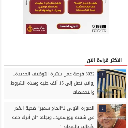
الاكثر قراءة الان
3032 فرصة عمل بنشرة التوظيف الجديدة..
1
رواتب تصل إلى 15 ألف جنيه وهذه الشروط
والتخصصات
الصورة الأولى لـ"الحاج سمير" ضحية الغدر
2
في شقته ببورسعيد.. ونجله: "لن أترك حقه
وأطالب بالقصاص"