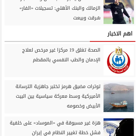
الزمالك والبنك الأهلي: تسجيلات «الفار»
سُرقت وبيعت
اهم الاخبار
الصحة تغلق 19 مركزا غير مرخص لعلاج
الإدمان والطب النفسي بالمقطم
توترات مضيق هرمز تختبر جاهزية الترسانة
الأميركية وسط معركة سياسية بين البيت
الأبيض وخصومه
هزة غير مسبوقة في «الموساد» على خلفية
فشل خطة تغيير النظام في إيران