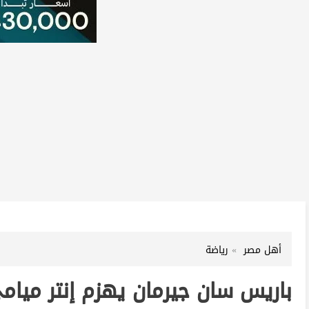
أهل مصر
رياضة
باريس سان جيرمان يهزم إنتر ميامي