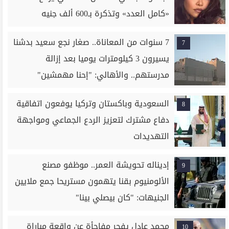
«كامل العدد» وتذكرة بـ600 ألف جنيه
7 سنوات من المعاناة.. صغار نجع سعيد بدشنا
7
يسيرون 3 كيلومترات يوميا بعد إزالة
مدرستهم.. والأهالي: "إحنا مهمشين"
السعودية وباكستان وتركيا يوفعون اتفاقية
8
دفاع مشترك لتعزيز الردع الجماعي ومواجهة
التهديدات
إديناله تحويشة العمر.. موظفو مصنع
9
الألومنيوم بقنا يتهمون مستريحا جمع ملايين
الجنيهات: "كان بيصلي بينا"
محمد عادل يفجر مفاجأة عن واقعة مباراة
10