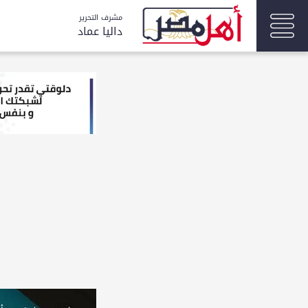
مشرف التحرير
داليا عماد