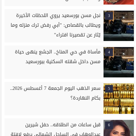
نجل مسن بورسعيد يروي اللحظات الأخيرة
3
ويطالب بالقصاص: "أبي رفض ترك منزله وما
يُثار عن تقصيرنا افتراء"
مأساة في حي المناخ.. الجشع ينهى حياة
4
مسن داخل شقته السكنية ببورسعيد
سعر الذهب اليوم الجمعة 7 أغسطس 2026..
5
بكام النهاردة؟
قبل ساعات من انطلاقه.. حفل شيرين
6
عبدالوهاب في الساحل الشمالي يرفع لافتة