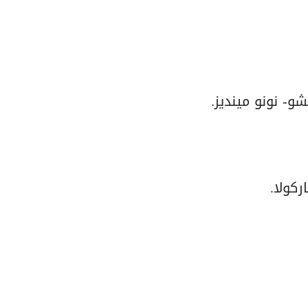
و- نونو مينديز.
كولا.