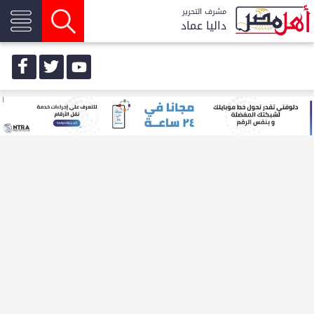
مشرف التحرير
داليا عماد