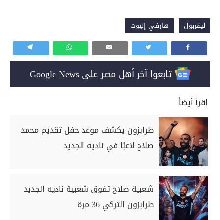
ليفربول
هارفي إليوت
تابعوا آخر أهل مصر على Google News
إقرأ أيضاً
طرابزون يكشف موعد حفل تقديم محمد
صلاح لاعبًا في ناديه الجديد
شعبية صلاح تفوق شعبية ناديه الجديد
طرابزون التركي 36 مرة