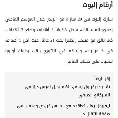
أرقام إليوت
شارك إليوت في 28 مباراة مع 'الريدز' خلال الموسم الماضي
بجميع المسابقات، سجل خلالها 5 أهداف وصنع 3 أهداف،
كما تألق مع منتخب إنجلترا تحت 21 عامًا، حيث أحرز 5 أهداف
في 6 مباريات، وساهم في التتويج بلقب بطولة أوروبا
للشباب على حساب ألمانيا.
إقرأ أيضاً
تقارير: ليفربول يسعى لضم بديل لويس دياز في
الميركاتو الصيفي
ليفربول يعلن تعاقده مع الحارس فريدي وودمان في
صفقة انتقال حر