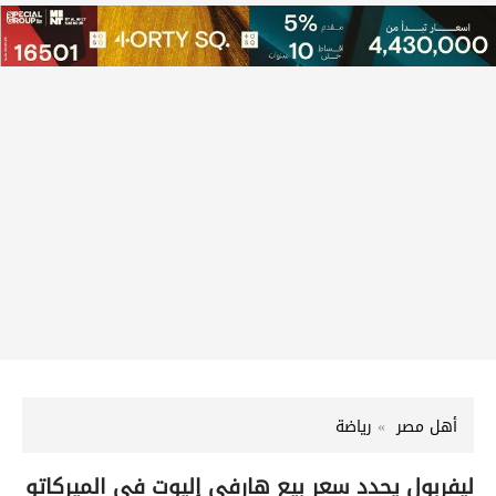
أهل مصر
رياضة
ليفربول يحدد سعر بيع هارفي إليوت في الميركاتو