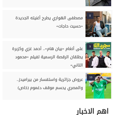
8
مصطفى الهواري يطرح أغنيته الجديدة
«حسيت حاجات»
9
على أنغام «بيان هام».. أحمد غزي وكزبرة
يطلقان الرقصة الرسمية لفيلم «محمود
التاني»
10
عروض جزائرية واستفسار من بيراميدز..
والمصري يحسم موقف دغموم (خاص)
اهم الاخبار