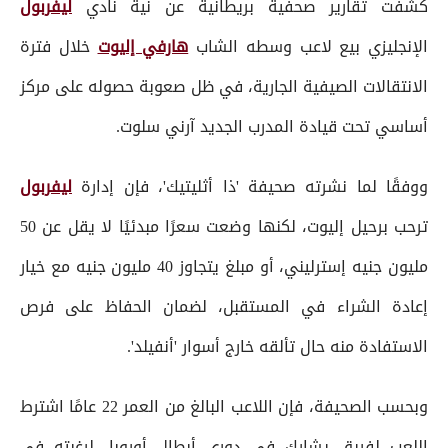
كشفت تقارير صحفية بريطانية عن نية نادي
ليفربول
الإنجليزي بيع لاعب وسطه الشاب
هارفي إليوت
خلال فترة
الانتقالات الصيفية الجارية، في ظل صعوبة حصوله على مركز
أساسي تحت قيادة المدرب الجديد آرني سلوت.
ووفقًا لما نشرته صحيفة 'ذا أثليتيك'، فإن إدارة
ليفربول
ترحب برحيل إليوت، لكنها وضعت سعرًا مبدئيًا لا يقل عن 50
مليون جنيه إسترليني، أو مبلغ يتجاوز 40 مليون جنيه مع خيار
إعادة الشراء في المستقبل، لضمان الحفاظ على فرص
الاستفادة منه حال تألقه خارج أسوار 'أنفيلد'.
وبحسب الصحيفة، فإن اللاعب البالغ من العمر 22 عامًا اشترط
اللعب لفريق يشارك في دوري أبطال أوروبا، لرغبته في