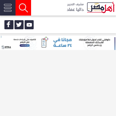
مشرف التحرير
داليا عماد