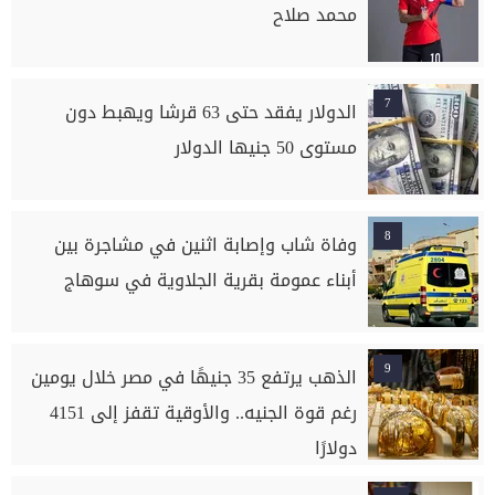
محمد صلاح
7
الدولار يفقد حتى 63 قرشا ويهبط دون
مستوى 50 جنيها الدولار
8
وفاة شاب وإصابة اثنين في مشاجرة بين
أبناء عمومة بقرية الجلاوية في سوهاج
9
الذهب يرتفع 35 جنيهًا في مصر خلال يومين
رغم قوة الجنيه.. والأوقية تقفز إلى 4151
دولارًا