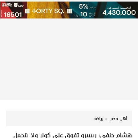
أهل مصر
رياضة
هشام حنفي: ريبييرو تفوق على كولر ولا يتحمل