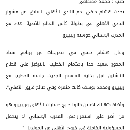
كتب :
محمد مصطفى
تحدث هشام حنفي نجم النادي الأهلي السابق، عن مشوار
النادي الأهلي في بطولة كأس العالم للأندية 2025 مع
المدرب الإسباني خوسيه ريبييرو.
وقال هشام حنفي في تصريحات عبر برنامج ستاد
المحور:"سعيد جدا باهتمام الخطيب بالتركيز على قطاع
الناشئين قبل بداية الموسم الجديد، جلسة الخطيب مع
ريبييرو ومحمد يوسف كانت مثمرة وفي صالح فريق الأهلي".
وأضاف:"هناك لاعبين كانوا خارج حسابات الأهلي وريبييرو هو
من أصر على استمراراهم، المدرب الإسباني لا يتحمل
المسؤولية الكاملة في خروج الأهلي من المونديال"