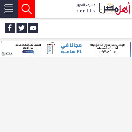
مشرف التحرير
داليا عماد