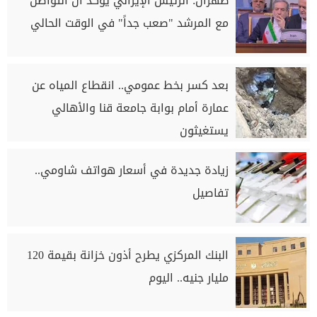
طهران: الرئيس الإيراني يؤكد أن التواصل
مع المرشد "صعب جداً" في الوقت الحالي
بعد كسر بخط عمومي.. انقطاع المياه عن
عمارة أمام بوابة جامعة قنا والأهالي
يستغيثون
زيادة جديدة في أسعار هواتف شاومي..
تفاصيل
البنك المركزي يطرح أذون خزانة بقيمة 120
مليار جنيه.. اليوم