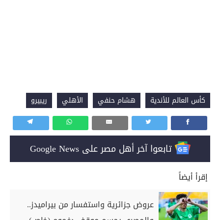
كأس العالم للأندية
هشام حنفي
الأهلي
ريبيرو
تابعوا آخر أهل مصر على Google News
إقرأ أيضاً
عروض جزائرية واستفسار من بيراميدز..