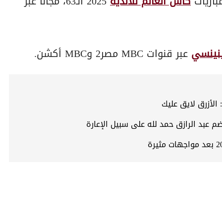
كأس العالم للأندية
2025 الـ63، مجانًا عبر
ينينسي
عبر قنوات MBC مصر2 وMBC أكشن.
الأزرق لايق عليك
م عبد الرازق حمد لله على سبيل الإعارة