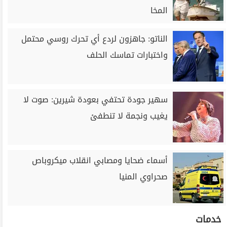
المخا
الناتو: جاهزون لردع أي تحرك روسي محتمل
واختبارات تماسك الحلف
سهير جودة تحتفي بعودة شيرين: صوت لا
يغيب ونجمة لا تنطفئ
أسماء ضحايا ومصابي انقلاب ميكروباص
صحراوي المنيا
خدمات