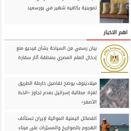
تموينية بكافيه شهير في بورسعيد
اهم الاخبار
بيان رسمي من السياحة بشأن فيديو منع
إدخال العلم المصري بمنطقة آثار سقارة
ميلادينوف يوضح تفاصيل خارطة الطريق
لغزة: مطالبة إسرائيل بعدم تجاوز «الخط
الأصفر»
الفصائل اليمنية الموالية لإيران تستأنف
الهجوم بالصواريخ والمسيّرات على ميناء