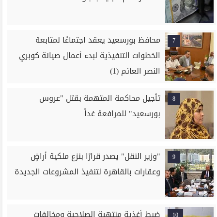
محافظ بورسعيد يعقد اجتماعًا لمتابعة
7
الخطوات التنفيذية لبدء أعمال صيانة كوبري
النصر العائم (1)
تأجيل محاكمة المتهمة بقتل "عروس
8
بورسعيد" للمرافعة غداً
"وزير النقل" يصدر قرارًا بنزع ملكية أراضٍ
9
وعقارات بالقاهرة لتنفيذ المشروعات الجديدة
ضبط أغذية منتهية الصلاحية ومخالفات
10