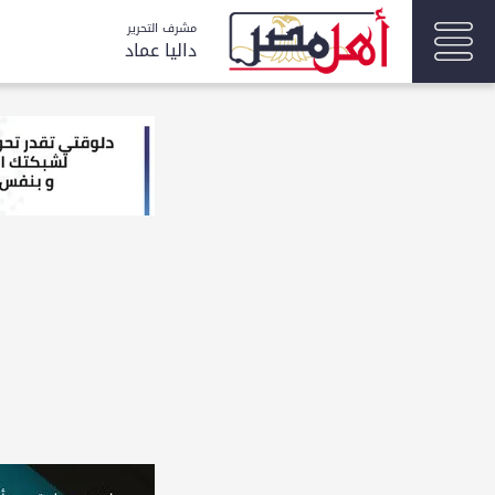
مشرف التحرير
داليا عماد