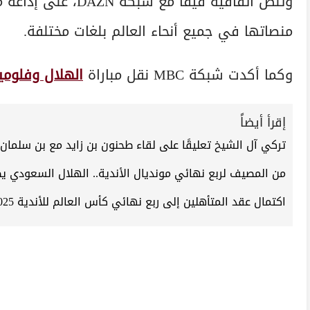
وتنص اتفاقية فيفا مع شبكة DAZN، على إذاعة مباريات
منصاتها في جميع أنحاء العالم بلغات مختلفة.
وكما أكدت شبكة MBC نقل مباراة
الهلال وفلوم
إقرأ أيضاً
تركي آل الشيخ تعليقًا على لقاء طحنون بن زايد مع بن سلمان: 
من المصيف لربع نهائي مونديال الأندية.. الهلال السعودي يض
اكتمال عقد المتأهلين إلى ربع نهائي كأس العالم للأندية 2025 بعد مواجهات مثيرة