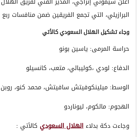
أعلن سيموني إنزاجي، المدير الفني لفريق الهلا
البرازيلي، التي تجمع الفريقين ضمن منافسات ربع
وجاء تشكيل الهلال السعودي كالأتي
حراسة المرمى: ياسين بونو
الدفاع: لودي ،كوليبالي، متعب، كانسيلو
الوسط: ميلينكوفيتش سافيتش، محمد كنو، روبن ني
الهجوم: مالكوم، ليوناردو
وجاءت دكة بدلاء
الهلال السعودي
كالأتي :