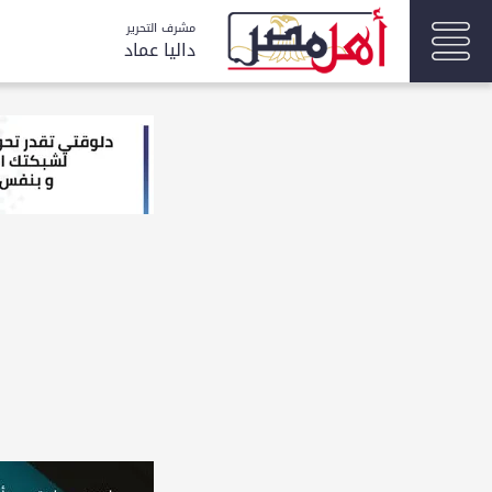
مشرف التحرير
داليا عماد