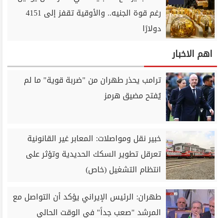
رغم قوة الجنيه.. والأوقية تقفز إلى 4151
دولارًا
اهم الاخبار
ترامب يحذر طهران من "ضربة قوية" ما لم
يُفتح مضيق هرمز
خبير نقل ومواصلات: المعابر غير القانونية
تعرقل تطوير السكك الحديدية وتؤثر على
انتظام التشغيل (خاص)
طهران: الرئيس الإيراني يؤكد أن التواصل مع
المرشد "صعب جداً" في الوقت الحالي