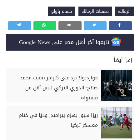
الزمالك
صفقات الزمالك
حسام باولو
تابعوا آخر أهل مصر على Google News
إقرأ أيضاً
جوارديولا يرد على كاراجر بسبب محمد
صلاح: الدوري التركي ليس أقل من
مستواه
ريزا سبور يهزم بيراميدز وديًا في ختام
معسكر تركيا