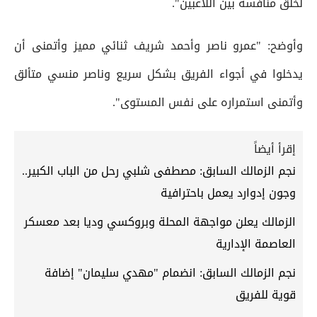
لخلق منافسة بين اللاعبين".
وأوضح: "عمرو ناصر وأحمد شريف ثنائي مميز وأتمنى أن
يدخلوا في أجواء الفريق بشكل سريع وناصر منسي متألق
وأتمنى استمراره على نفس المستوى".
إقرأ أيضاً
نجم الزمالك السابق: مصطفى شلبي رحل من الباب الكبير..
وجون إدوارد يعمل باحترافية
الزمالك يعلن مواجهة المحلة وبروكسي وديا بعد معسكر
العاصمة الإدارية
نجم الزمالك السابق: انضمام "مهدي سليمان" إضافة
قوية للفريق