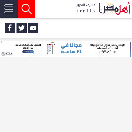
مشرف التحرير
داليا عماد