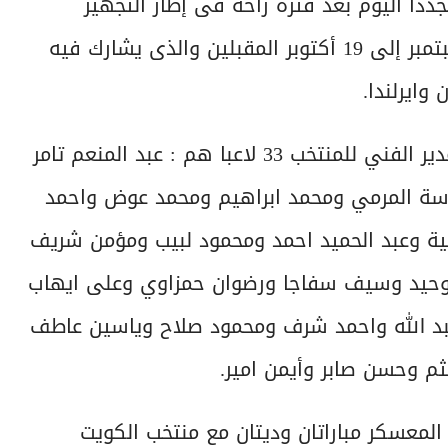
بر والذى انطلق مجددا اليوم بعد فترة راحة فى إطار التجهيز
والتحضير الجاد لكأس العالم فى تشيلي من 27 سبتمبر إلى 19 أكتوبر المقبلين والذى يشارك فيه
وايرلندا.
وضمت القائمة التى أعلنها الكابتن أسامة نبيه المدير الفني للمنتخب 33 لاعبا هم : عبد المنعم تامر
ة المرمي ومحمد ابراهيم ومحمد عوض واحمد
ية وعبد الحميد احمد ومحمود لبيب ومؤمن شريف
وحيد وسيف سفاجا ورضوان حمزاوي وعلى ايهاب
بد الله واحمد شرف ومحمود صلاح وياسين عاطف
 وحسن صابر وأيمن امير.
 المعسكر مباراتان وديتان مع منتخب الكويت