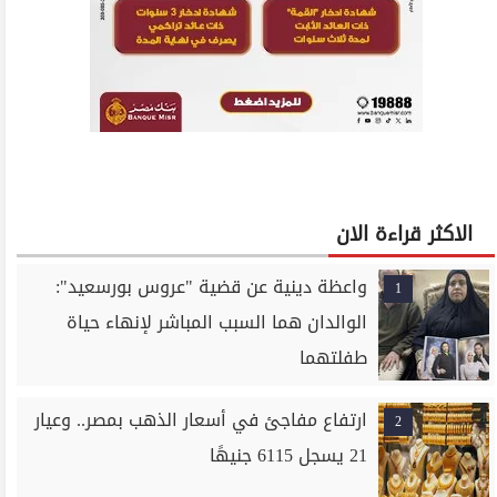
الاكثر قراءة الان
واعظة دينية عن قضية "عروس بورسعيد":
1
الوالدان هما السبب المباشر لإنهاء حياة
طفلتهما
ارتفاع مفاجئ في أسعار الذهب بمصر.. وعيار
2
21 يسجل 6115 جنيهًا