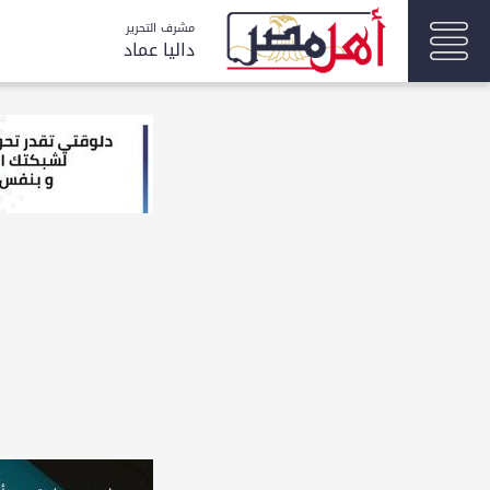
مشرف التحرير
داليا عماد