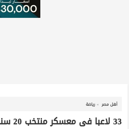
أهل مصر
رياضة
33 لاعبا فى معسكر منتخب 20 سنة استعدادا لكأس العالم