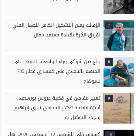
الزمالك يعلن التشكيل الكامل للجهاز الفني
7
لفريق الكرة بقيادة معتمد جمال
بائع تين شوكي وراء الواقعة.. القبض على
8
المتهم بالتـعـدي على كمساري قطار 735
بسوهاج
تغيير مفاجئ في قضية عروس بورسعيد:
9
أسرّة فاطمة تعتذر للمحامي نيازي إبراهيم
وتجدد التوكيل له
كسوف كلي للشمس 12 أغسطس 2026.. هل
10