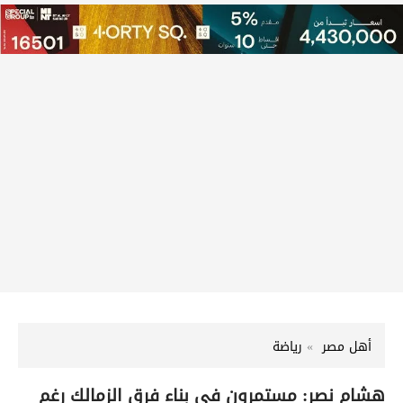
أهل مصر
رياضة
هشام نصر: مستمرون في بناء فرق الزمالك رغم