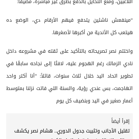
اللاعبين، ومنع التحايل بالدفع بطرق غير مباشرة، مضيفًا:
“مينفعش ناشئين يتدفع فيهم الأرقام دي، الوضع ده
هيتعب كل الأندية من أكبرها لأصغرها.
واختتم نصر تصريحاته بالتأكيد على ثقته في مشروعه داخل
نادي الزمالك رغم الهجوم عليه، لافتًا إلى نجاحه سابقًا في
تطوير اتحاد اليد خلال ثلاث سنوات، قائلاً: “أنا أكتر واحد
اتهاجمت، بس عندي رؤية، والسنة اللي فاتت نزلنا بمتوسط
أعمار صغير في اليد وبنضيف كل يوم
إقرأ أيضاً
تقليل الأجانب وتثبيت جدول الدوري.. هشام نصر يكشف