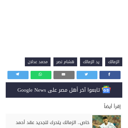
الزمالك
يد الزمالك
هشام نصر
محمد عدلان
تابعوا آخر أهل مصر على Google News
إقرأ أيضاً
خاص.. الزمالك يتحرك لتجديد عقد أحمد