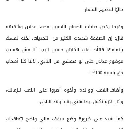
حاليًا لتصحيح المسار.
وفيما يخص صفقة انضمام اللاعبين محمد عدلان وشقيقه
قال: إن الصفقة شهدت الكثير من التحديات، لكنه تمسك
بإتمامها قائلًا: “قلت للكابتن حسين لبيب: أنا مش هسيب
موضوع عدلان حتى لو همشي من النادي، لأننا كنا أصحاب
حق بنسبة 100%.”
وأضاف:اللاعب ووالده وأخوه أصروا على اللعب للزمالك،
وكان لازم نكمل، ودلوقتي بقوا ولاد النادي.
كما شدد على ضرورة وضع سقف مالي واضح لتعاقدات