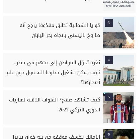
3
كوريا الشمالية تطلق مقذوفا يرجح أنه
صاروخ باليستي باتجاه بحر اليابان
4
ثغرة تُحوّل المواطن إلى متهم في مصر..
كيف يمكن تشغيل خطوط المحمول دون علم
أصحابها؟
5
كيف تشاهد صلاح؟ القنوات الناقلة لمباريات
الدوري التركي 2027
6
الزمالك يكشف موقفه من بيع خوان بيزيرا