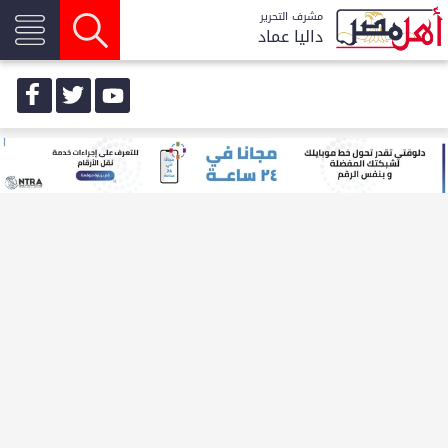
مشرف التحرير
داليا عماد