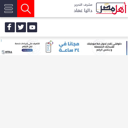
مشرف التحرير
داليا عماد