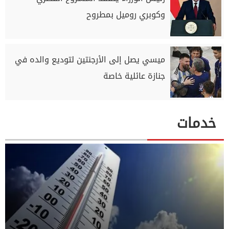
وكوبري روميل بمطروح
ميسي يصل إلى الأرجنتين لتوديع والده في
جنازة عائلية خاصة
خدمات