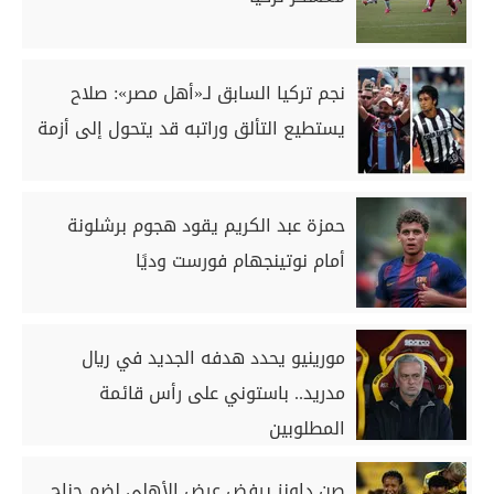
نجم تركيا السابق لـ«أهل مصر»: صلاح
يستطيع التألق وراتبه قد يتحول إلى أزمة
حمزة عبد الكريم يقود هجوم برشلونة
أمام نوتينجهام فورست وديًا
مورينيو يحدد هدفه الجديد في ريال
مدريد.. باستوني على رأس قائمة
المطلوبين
صن داونز يرفض عرض الأهلي لضم جناح