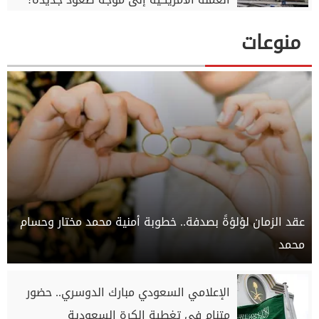
منوعات
عقد الزمان لؤلؤةً بصدفة.. خطوبة أمنية محمد مختار وحسام
محمد
الإعلامي السعودي مبارك الدوسري.. حضور
متنامٍ في تغطية الكرة السعودية