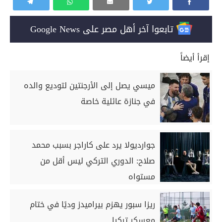
تابعوا آخر أهل مصر على Google News
إقرأ أيضاً
ميسي يصل إلى الأرجنتين لتوديع والده
في جنازة عائلية خاصة
جوارديولا يرد على كاراجر بسبب محمد
صلاح: الدوري التركي ليس أقل من
مستواه
ريزا سبور يهزم بيراميدز وديًا في ختام
معسكر تركيا