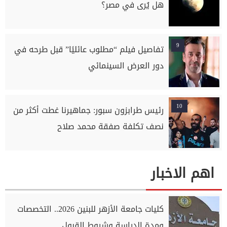
هل يُرى في مصر؟
9
تفاصيل فيلم “مطلوب عائليًا” قبل طرحه في
دور العرض السينمائي
10
رئيس طرابزون سبور: جماهيرنا غطت أكثر من
نصف تكلفة صفقة محمد صلاح
اهم الاخبار
كليات جامعة الأزهر للبنين 2026.. التخصصات
ومدة الدراسة وشروط القبول