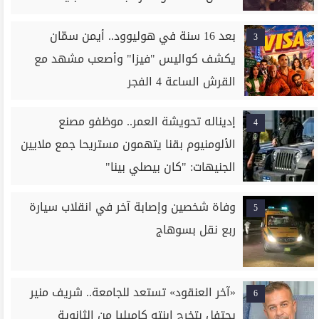
بعد 16 سنة في هوليوود.. أيمن سمّان
3
يكشف كواليس "فيزا" وأصعب مشهد مع
القرش الساعة 4 الفجر
إديناله تحويشة العمر.. موظفو مصنع
4
الألومنيوم بقنا يتهمون مستريحا جمع ملايين
الجنيهات: "كان بيصلي بينا"
وفاة شخصين وإصابة آخر في انقلاب سيارة
5
ربع نقل بسوهاج
«آخر العنقود» تستعد للجامعة.. شريف منير
6
يحتفل بتخرج ابنته كاميليا من الثانوية