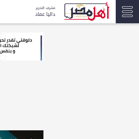
مشرف التحرير
داليا عماد