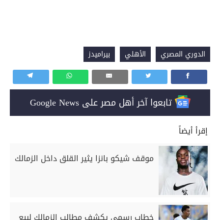
الدوري المصري
الأهلي
بيراميدز
تابعوا آخر أهل مصر على Google News
إقرأ أيضاً
موقف شيكو بانزا يثير القلق داخل الزمالك
خطاب رسمي يكشف مطالب الزمالك لبيع