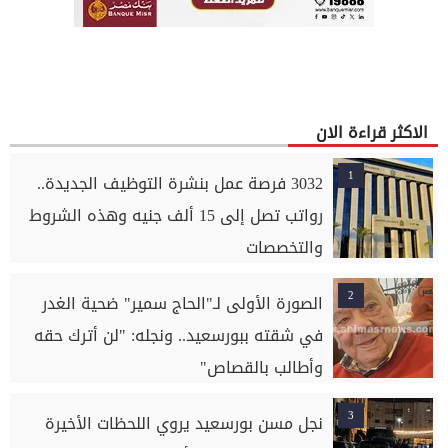
الاكثر قراءة الان
1
3032 فرصة عمل بنشرة التوظيف الجديدة..
رواتب تصل إلى 15 ألف جنيه وهذه الشروط
والتخصصات
2
الصورة الأولى لـ"الحاج سمير" ضحية الغدر
في شقته ببورسعيد.. ونجله: "لن أترك حقه
وأطالب بالقصاص"
3
نجل مسن بورسعيد يروي اللحظات الأخيرة