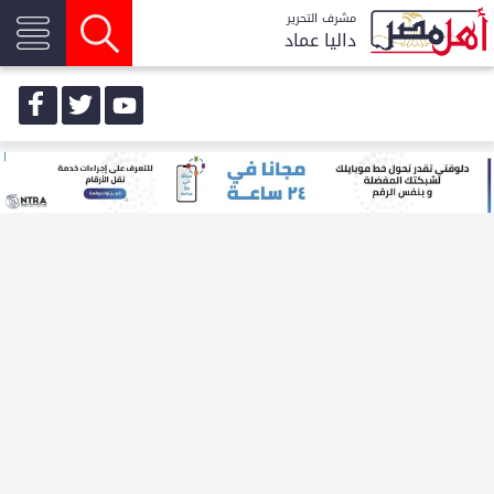
مشرف التحرير
داليا عماد