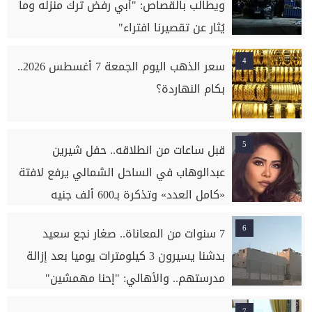
ويطالب بالقصاص: "أبي رفض ترك منزله وما
يُثار عن تقصيرنا افتراء"
4
سعر الذهب اليوم الجمعة 7 أغسطس 2026..
بكام النهاردة؟
5
قبل ساعات من انطلاقه.. حفل شيرين
عبدالوهاب في الساحل الشمالي يرفع لافتة
«كامل العدد» وتذكرة بـ600 ألف جنيه
6
7 سنوات من المعاناة.. صغار نجع سعيد
بدشنا يسيرون 3 كيلومترات يوميا بعد إزالة
مدرستهم.. والأهالي: "إحنا مهمشين"
7