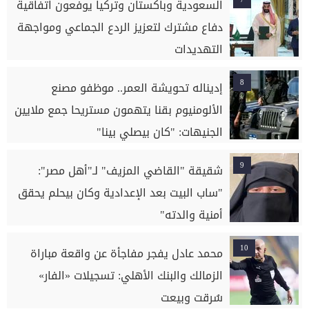
السعودية وباكستان وتركيا يوفعون اتفاقية
دفاع مشترك لتعزيز الردع الجماعي ومواجهة
التهديدات
8
إديناله تحويشة العمر.. موظفو مصنع
الألومنيوم بقنا يتهمون مستريحا جمع ملايين
الجنيهات: "كان بيصلي بينا"
9
شقيقة "القاضي المزيف" لـ"أهل مصر":
"ساب البيت بعد الإعدادية وكان بيحلم يحقق
أمنية والدته"
10
محمد عادل يفجر مفاجأة عن واقعة مباراة
الزمالك والبنك الأهلي: تسجيلات «الفار»
سُرقت وبيعت