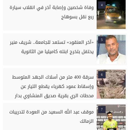
4
وفاة شخصين وإصابة آخر في انقلاب سيارة
ربع نقل بسوهاج
5
«آخر العنقود» تستعد للجامعة.. شريف منير
يحتفل بتخرج ابنته كاميليا من الثانوية
6
سرقة 400 متر من أسلاك الجهد المتوسط
وإسقاط عمود كهرباء يقطع التيار عن
محطات الري بقرية صديق المنشاوي بدار
السلام بسوهاج
7
موقف عبد الله السعيد من العودة لتدريبات
الزمالك