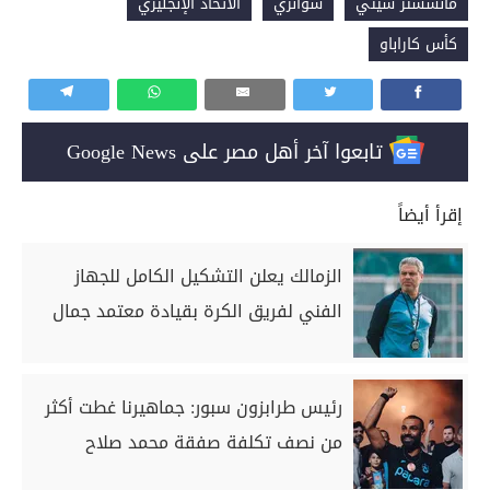
مانشستر سيتي
سوانزي
الاتحاد الإنجليزي
كأس كاراباو
تابعوا آخر أهل مصر على Google News
إقرأ أيضاً
الزمالك يعلن التشكيل الكامل للجهاز
الفني لفريق الكرة بقيادة معتمد جمال
رئيس طرابزون سبور: جماهيرنا غطت أكثر
من نصف تكلفة صفقة محمد صلاح