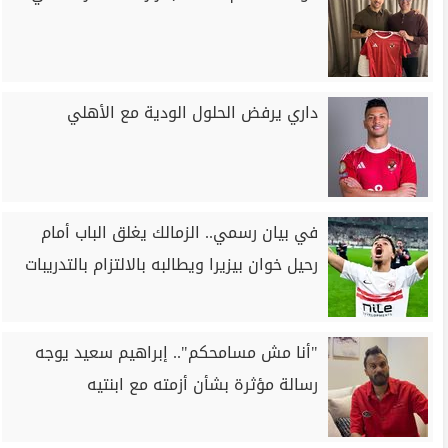
داري يرفض الحلول الودية مع الأهلي
في بيان رسمي.. الزمالك يغلق الباب أمام
رحيل خوان بيزيرا ويطالبه بالالتزام بالتدريبات
"أنا مش مسامحكم".. إبراهيم سعيد يوجه
رسالة مؤثرة بشأن أزمته مع ابنتيه