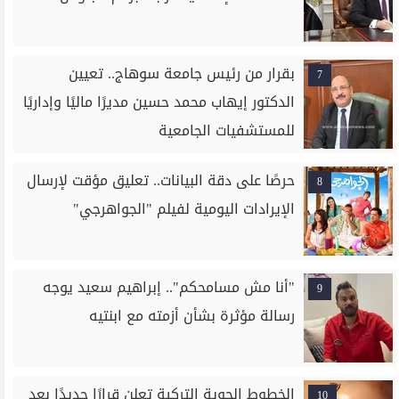
بقرار من رئيس جامعة سوهاج.. تعيين
7
الدكتور إيهاب محمد حسين مديرًا ماليًا وإداريًا
للمستشفيات الجامعية
حرصًا على دقة البيانات.. تعليق مؤقت لإرسال
8
الإيرادات اليومية لفيلم "الجواهرجي"
"أنا مش مسامحكم".. إبراهيم سعيد يوجه
9
رسالة مؤثرة بشأن أزمته مع ابنتيه
الخطوط الجوية التركية تعلن قرارًا جديدًا بعد
10