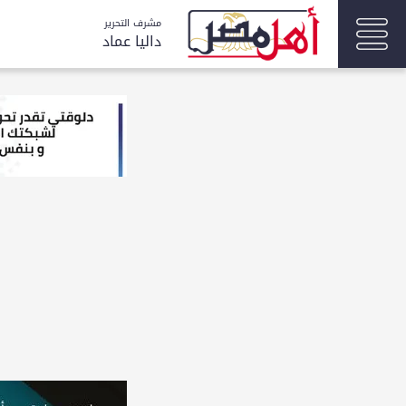
مشرف التحرير
داليا عماد