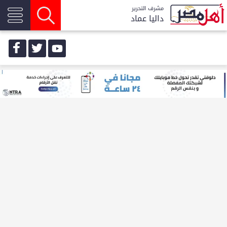
مشرف التحرير
داليا عماد