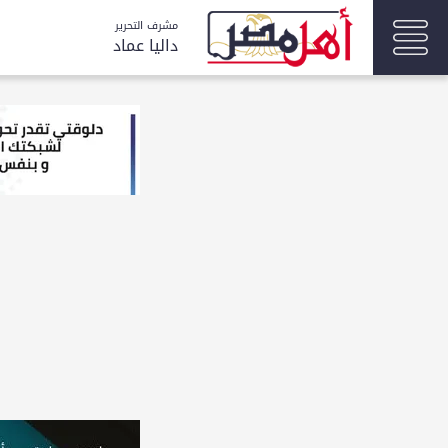
مشرف التحرير
داليا عماد