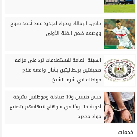
خاص.. الزمالك يتحرك لتجديد عقد أحمد فتوح
ووضعه ضمن الفئة الأولى
الهيئة العامة للاستعلامات ترد على مزاعم
صحيفتين بريطانيتين بشأن واقعة علاج
مواطنة في شرم الشيخ
حبس طبيبين و10 صيادلة وموظفين بشركة
أدوية 15 يومًا في سوهاج لاتهامهم بتصنيع
مواد مخدرة
خدمات