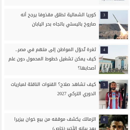
كوريا الشمالية تطلق مقذوفا يرجح أنه
3
صاروخ باليستي باتجاه بحر اليابان
ثغرة تُحوّل المواطن إلى متهم في مصر..
4
كيف يمكن تشغيل خطوط المحمول دون علم
أصحابها؟
كيف تشاهد صلاح؟ القنوات الناقلة لمباريات
5
الدوري التركي 2027
الزمالك يكشف موقفه من بيع خوان بيزيرا
6
بعد بيانه الأخير (خاص)