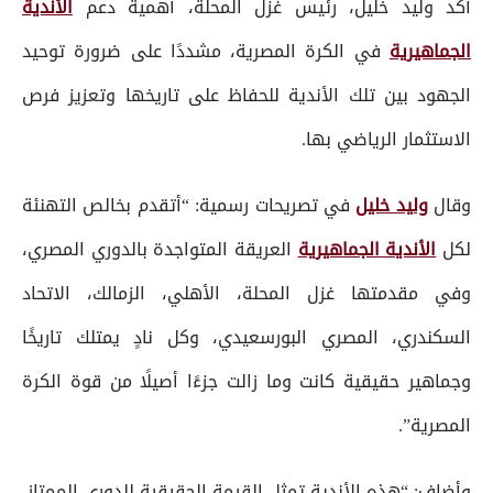
أكد وليد خليل، رئيس غزل المحلة، أهمية دعم
الأندية
الجماهيرية
في الكرة المصرية، مشددًا على ضرورة توحيد
الجهود بين تلك الأندية للحفاظ على تاريخها وتعزيز فرص
الاستثمار الرياضي بها.
وقال
وليد خليل
في تصريحات رسمية: “أتقدم بخالص التهنئة
لكل
الأندية الجماهيرية
العريقة المتواجدة بالدوري المصري،
وفي مقدمتها غزل المحلة، الأهلي، الزمالك، الاتحاد
السكندري، المصري البورسعيدي، وكل نادٍ يمتلك تاريخًا
وجماهير حقيقية كانت وما زالت جزءًا أصيلًا من قوة الكرة
المصرية”.
وأضاف: “هذه الأندية تمثل القيمة الحقيقية للدوري الممتاز،