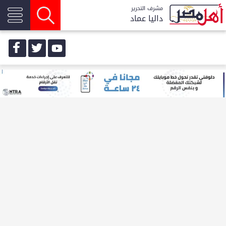
مشرف التحرير
داليا عماد