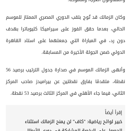
وكان الزمالك قد تُوج بلقب الدوري المصري الممتاز للموسم
الحالي، بعدما حقق الفوز على سيراميكا كليوباترا بهدف
دون رد، في المباراة التي جمعتهما على استاد القاهرة
الدولي ضمن الجولة الأخيرة من المسابقة.
وأنهى الزمالك الموسم في صدارة جدول الترتيب برصيد 56
نقطة، متقدمًا بفارق نقطتين عن بيراميدز صاحب المركز
الثاني، فيما جاء الأهلي في المركز الثالث برصيد 53 نقطة.
إقرأ أيضاً
خبير لوائح رياضية: "كاف" لن يمنح الزمالك استثناء
للحصول على الرخصة للمشاركة في دوري الأبطال