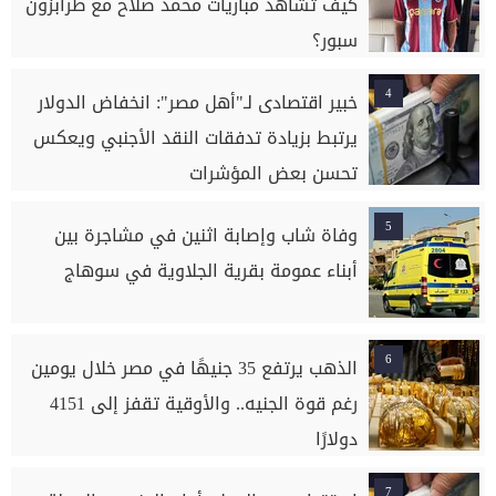
كيف تشاهد مباريات محمد صلاح مع طرابزون
سبور؟
4
خبير اقتصادى لـ"أهل مصر": انخفاض الدولار
يرتبط بزيادة تدفقات النقد الأجنبي ويعكس
تحسن بعض المؤشرات
5
وفاة شاب وإصابة اثنين في مشاجرة بين
أبناء عمومة بقرية الجلاوية في سوهاج
6
الذهب يرتفع 35 جنيهًا في مصر خلال يومين
رغم قوة الجنيه.. والأوقية تقفز إلى 4151
دولارًا
7