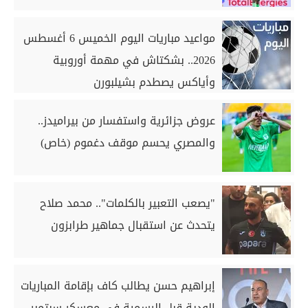
مواعيد مباريات اليوم الخميس 6 أغسطس
2026.. بشكتاش في مهمة أوروبية
وأياكس يصطدم بشيلبورن
عروض جزائرية واستفسار من بيراميدز..
والمصري يحسم موقف دغموم (خاص)
"يصعب التعبير بالكلمات".. محمد صلاح
يتحدث عن استقبال جماهير طرابزون
إبراهيم حسن يطالب كاف بإقامة المباريات
الودية قبل الرسمية في معسكر سبتمبر