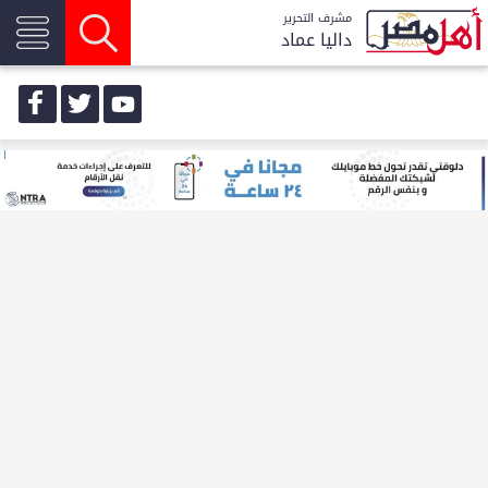
مشرف التحرير
داليا عماد