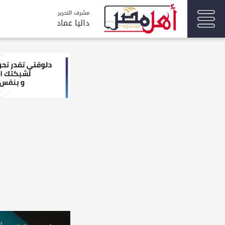
مشرف التحرير
داليا عماد