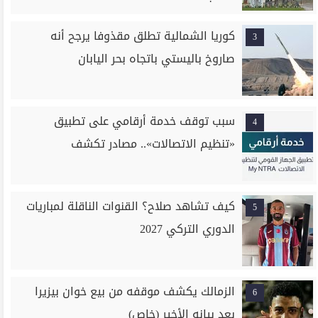
كوريا الشمالية تطلق مقذوفا يرجح أنه
3
صاروخ باليستي باتجاه بحر اليابان
سبب توقف خدمة أرقامي على تطبيق
4
«تنظيم الاتصالات».. مصادر تكشف
كيف تشاهد صلاح؟ القنوات الناقلة لمباريات
5
الدوري التركي 2027
الزمالك يكشف موقفه من بيع خوان بيزيرا
6
بعد بيانه الأخير (خاص)