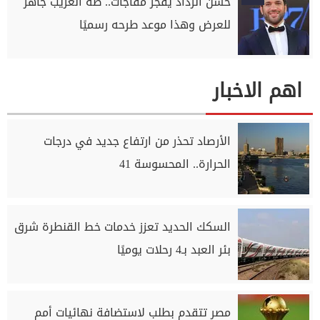
حسن الرداد يفجر مفاجآت.. طه الغريب جاهز
للعرض وهذا موعد طرحه رسميًا
اهم الاخبار
الأرصاد تحذر من ارتفاع جديد في درجات
الحرارة.. المحسوسة 41
السكك الحديد تعزز خدمات خط القنطرة شرق
بئر العبد بـ4 رحلات يوميًا
مصر تتقدم بطلب لاستضافة نهائيات أمم