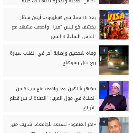
«كامل العدد» وتذكرة بـ600 ألف جنيه
3
بعد 16 سنة في هوليوود.. أيمن سمّان
يكشف كواليس "فيزا" وأصعب مشهد مع
القرش الساعة 4 الفجر
4
وفاة شخصين وإصابة آخر في انقلاب سيارة
ربع نقل بسوهاج
5
مظهر شاهين بعد واقعة منع سيدة من
الصلاة في مول العرب: "الصلاة لا تبرر قطع
الأرزاق"
6
«آخر العنقود» تستعد للجامعة.. شريف منير