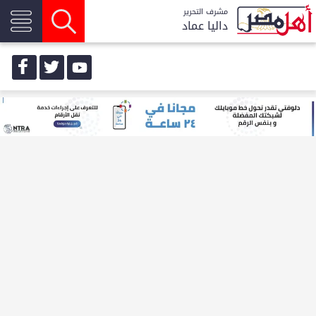
مشرف التحرير
داليا عماد