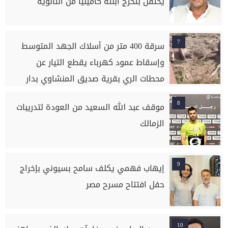
يحتفل بتخرج ابنته كاميليا من الثانوية
7
سرقة 400 متر من أسلاك الجهد المتوسط
وإسقاط عمود كهرباء يقطع التيار عن
محطات الري بقرية صديق المنشاوي بدار
السلام بسوهاج
8
موقف عبد الله السعيد من العودة لتدريبات
الزمالك
9
إيهاب فهمي يكلف سامح بسيوني بإخراج
حفل افتتاح مسرح مصر
10