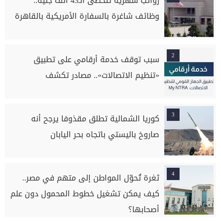
رواتب شهرية تتخطى الـ43 ألف جنيه..
وظائف شاغرة بالسفارة الأمريكية بالقاهرة
2
سبب توقف خدمة أرقامي على تطبيق
«تنظيم الاتصالات».. مصادر تكشف
3
كوريا الشمالية تطلق مقذوفا يرجح أنه
صاروخ باليستي باتجاه بحر اليابان
4
ثغرة تُحوّل المواطن إلى متهم في مصر..
كيف يمكن تشغيل خطوط المحمول دون علم
أصحابها؟