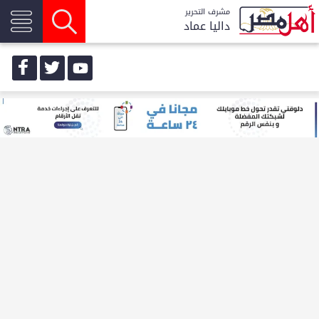
مشرف التحرير
داليا عماد