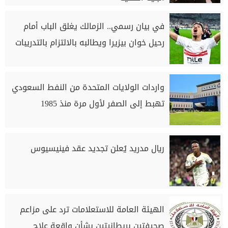
في بيان رسمي.. الزمالك يغلق الباب أمام
رحيل خوان بيزيرا ويطالبه بالالتزام بالتدريبات
واردات الولايات المتحدة من النفط السعودي
تهبط إلى الصفر لأول مرة منذ 1985
ريال مدريد يُعلن تجديد عقد فينيسيوس
الهيئة العامة للاستعلامات ترد على مزاعم
صحيفتين بريطانيتين بشأن واقعة علاج