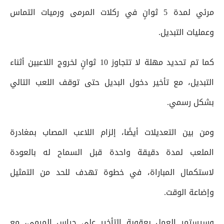
مرئي لمدة 5 ثوانٍ في ركلات المرمى ورميات التماس
وعمليات التبديل.
كما تم تحديد مهلة لا تتجاوز 10 ثوانٍ لخروج اللاعبين أثناء
التبديل، مع تأخير دخول البديل حتى توقف اللعب التالي
بشكل رسمي.
ومن بين التعديلات أيضًا، إلزام اللاعب المصاب بمغادرة
الملعب لمدة دقيقة واحدة قبل السماح له بالعودة
لاستكمال المباراة، في خطوة تهدف للحد من التمثيل
وإضاعة الوقت.
وسيستمر العمل بعقوبة التأخير على حراس المرمى، مع