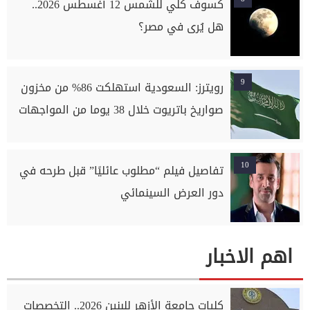
كسوف كلي للشمس 12 أغسطس 2026..
هل يُرى في مصر؟
9
رويترز: السعودية استهلكت 86% من مخزون
صواريخ باتريوت خلال 38 يوما من المواجهات
10
تفاصيل فيلم “مطلوب عائليًا” قبل طرحه في
دور العرض السينمائي
اهم الاخبار
كليات جامعة الأزهر للبنين 2026.. التخصصات