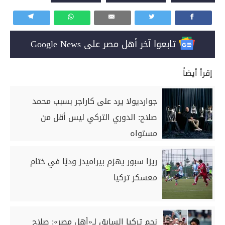
تابعوا آخر أهل مصر على Google News
إقرأ أيضاً
جوارديولا يرد على كاراجر بسبب محمد
صلاح: الدوري التركي ليس أقل من
مستواه
ريزا سبور يهزم بيراميدز وديًا في ختام
معسكر تركيا
نجم تركيا السابق لـ«أهل مصر»: صلاح