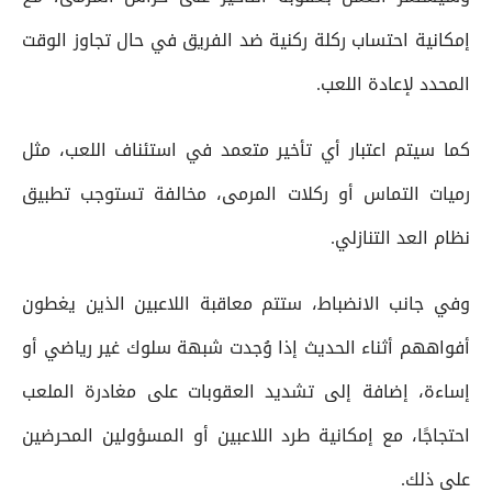
إمكانية احتساب ركلة ركنية ضد الفريق في حال تجاوز الوقت
المحدد لإعادة اللعب.
كما سيتم اعتبار أي تأخير متعمد في استئناف اللعب، مثل
رميات التماس أو ركلات المرمى، مخالفة تستوجب تطبيق
نظام العد التنازلي.
وفي جانب الانضباط، ستتم معاقبة اللاعبين الذين يغطون
أفواههم أثناء الحديث إذا وُجدت شبهة سلوك غير رياضي أو
إساءة، إضافة إلى تشديد العقوبات على مغادرة الملعب
احتجاجًا، مع إمكانية طرد اللاعبين أو المسؤولين المحرضين
على ذلك.