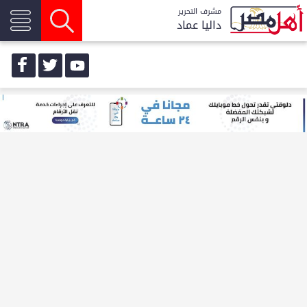
مشرف التحرير
داليا عماد