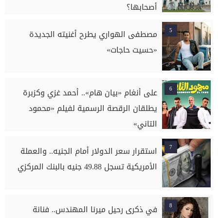
أصحابها؟
5
مصطفى الهواري يطرح أغنيته الجديدة
«حسيت حاجات»
6
على أنغام «بيان هام».. أحمد غزي وكزبرة
يطلقان الرقصة الرسمية لفيلم «محمود
التاني»
7
استقرار سعر الدولار أمام الجنيه.. والعملة
الأمريكية تسجل 49.88 جنيه بالبنك المركزي
8
في ذكرى رحيل ميرنا المهندس.. فنانة