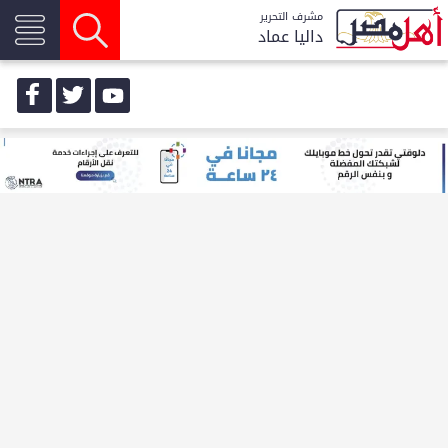
مشرف التحرير
داليا عماد