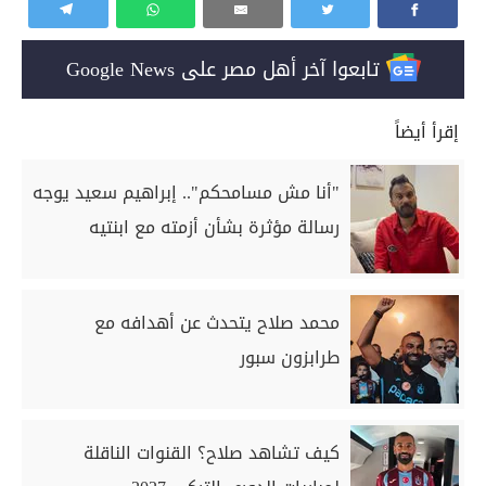
تابعوا آخر أهل مصر على Google News
إقرأ أيضاً
"أنا مش مسامحكم".. إبراهيم سعيد يوجه
رسالة مؤثرة بشأن أزمته مع ابنتيه
محمد صلاح يتحدث عن أهدافه مع
طرابزون سبور
كيف تشاهد صلاح؟ القنوات الناقلة