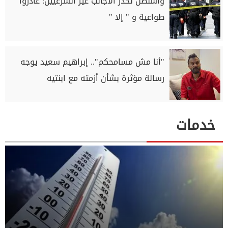
واشنطن تحذر الأجانب غير الشرعيين: غادروا
طواعية و " إلا "
"أنا مش مسامحكم".. إبراهيم سعيد يوجه
رسالة مؤثرة بشأن أزمته مع ابنتيه
خدمات