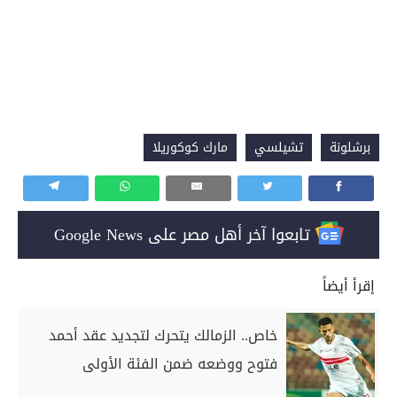
برشلونة
تشيلسي
مارك كوكوريلا
تابعوا آخر أهل مصر على Google News
إقرأ أيضاً
خاص.. الزمالك يتحرك لتجديد عقد أحمد
فتوح ووضعه ضمن الفئة الأولى