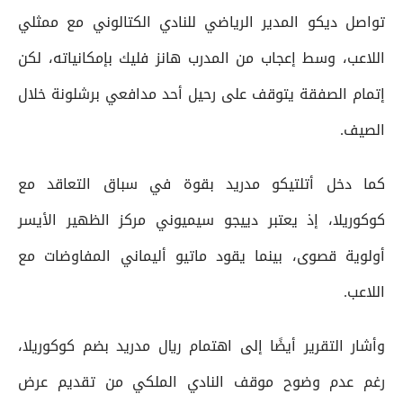
تواصل ديكو المدير الرياضي للنادي الكتالوني مع ممثلي
اللاعب، وسط إعجاب من المدرب هانز فليك بإمكانياته، لكن
إتمام الصفقة يتوقف على رحيل أحد مدافعي برشلونة خلال
الصيف.
كما دخل أتلتيكو مدريد بقوة في سباق التعاقد مع
كوكوريلا، إذ يعتبر دييجو سيميوني مركز الظهير الأيسر
أولوية قصوى، بينما يقود ماتيو أليماني المفاوضات مع
اللاعب.
وأشار التقرير أيضًا إلى اهتمام ريال مدريد بضم كوكوريلا،
رغم عدم وضوح موقف النادي الملكي من تقديم عرض