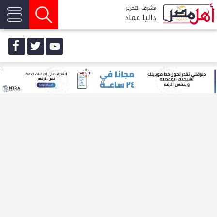
مشرف التحرير
داليا عماد