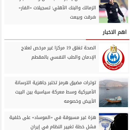
الزمالك والبنك الأهلي: تسجيلات «الفار»
سُرقت وبيعت
اهم الاخبار
الصحة تغلق 19 مركزا غير مرخص لعلاج
الإدمان والطب النفسي بالمقطم
توترات مضيق هرمز تختبر جاهزية الترسانة
الأميركية وسط معركة سياسية بين البيت
الأبيض وخصومه
هزة غير مسبوقة في «الموساد» على خلفية
فشل خطة تغيير النظام في إيران