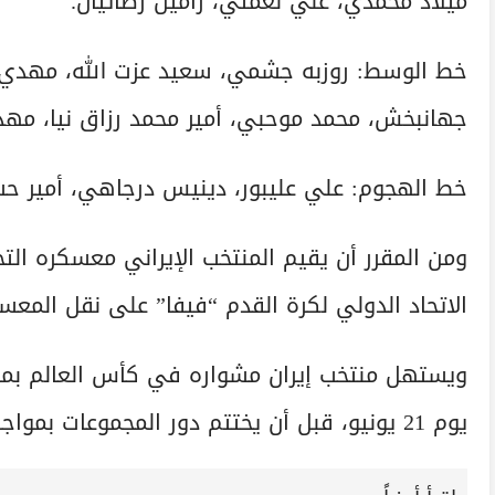
ميلاد محمدي، علي نعمتي، رامين رضائيان.
خط الوسط: روزبه جشمي، سعيد عزت الله، مهدي 
جهانبخش، محمد موحبي، أمير محمد رزاق نيا، مهد
خط الهجوم: علي عليبور، دينيس درجاهي، أمير ح
ومن المقرر أن يقيم المنتخب الإيراني معسكره ال
الاتحاد الدولي لكرة القدم “فيفا” على نقل المعسكر
يوم 21 يونيو، قبل أن يختتم دور المجموعات بمواجهة منتخب مصر يوم 27 يونيو.