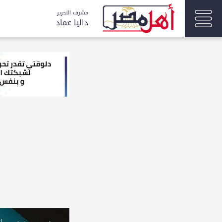
مشرف التحرير
داليا عماد