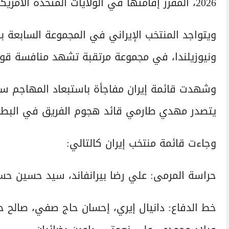
2026، المقرر إقامتها في الولايات المتحدة الأمريكية وكندا والمكسيك خلال شهر يونيو الجاري.
ويتواجد المنتخب الإيراني في المجموعة السابعة با
ونيوزيلندا، في مجموعة مرتقبة تشهد منافسة قوي
وشهدت قائمة إيران مفاجأة باستبعاد المهاجم سردا
يتصدر مهدي طارمي قائد هجوم الفريق في البطو
وجاءت قائمة منتخب إيران كالتالي:
حراسة المرمى: علي رضا بيرانفاند، سيد حسين حسين
خط الدفاع: دانيال إيري، إحسان حاج صفي، صالح ح