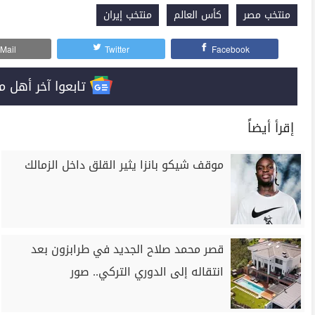
منتخب مصر
كأس العالم
منتخب إيران
Mail
Twitter
Facebook
تابعوا آخر أهل مصر على 
إقرأ أيضاً
موقف شيكو بانزا يثير القلق داخل الزمالك
قصر محمد صلاح الجديد في طرابزون بعد
انتقاله إلى الدوري التركي.. صور