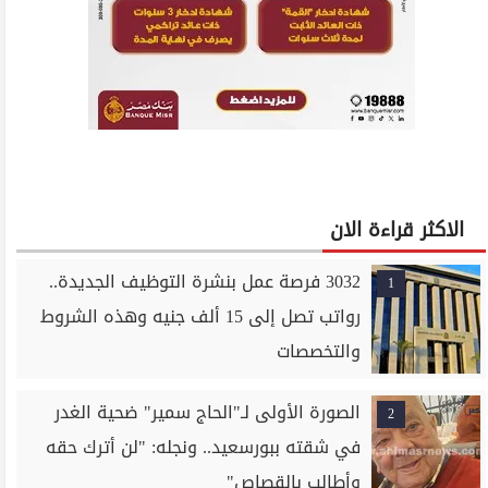
الاكثر قراءة الان
3032 فرصة عمل بنشرة التوظيف الجديدة..
1
رواتب تصل إلى 15 ألف جنيه وهذه الشروط
والتخصصات
الصورة الأولى لـ"الحاج سمير" ضحية الغدر
2
في شقته ببورسعيد.. ونجله: "لن أترك حقه
وأطالب بالقصاص"