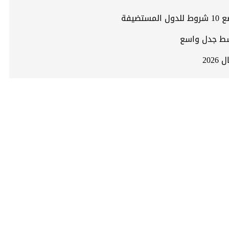
وسط جدل واسع
20