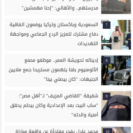
مدرستهم.. والأهالي: "إحنا مهمشين"
السعودية وباكستان وتركيا يوفعون اتفاقية
7
دفاع مشترك لتعزيز الردع الجماعي ومواجهة
التهديدات
إديناله تحويشة العمر.. موظفو مصنع
8
الألومنيوم بقنا يتهمون مستريحا جمع ملايين
الجنيهات: "كان بيصلي بينا"
شقيقة "القاضي المزيف" لـ"أهل مصر":
9
"ساب البيت بعد الإعدادية وكان بيحلم يحقق
أمنية والدته"
محمد عادل يفجر مفاجأة عن واقعة مباراة
10