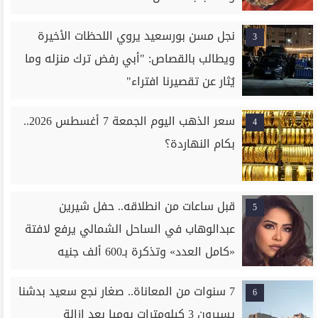
نجل مسن بورسعيد يروي اللحظات الأخيرة
3
ويطالب بالقصاص: "أبي رفض ترك منزله وما
يُثار عن تقصيرنا افتراء"
سعر الذهب اليوم الجمعة 7 أغسطس 2026..
4
بكام النهاردة؟
قبل ساعات من انطلاقه.. حفل شيرين
5
عبدالوهاب في الساحل الشمالي يرفع لافتة
«كامل العدد» وتذكرة بـ600 ألف جنيه
7 سنوات من المعاناة.. صغار نجع سعيد بدشنا
6
يسيرون 3 كيلومترات يوميا بعد إزالة