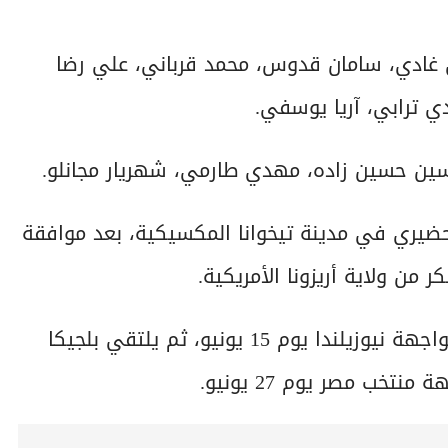
غادي، سامان قدوس، محمد قرباني، علي رضا
ي ترابي، آريا يوسفي.
سين حسين زاده، مهدي طارمي، شهريار مجانلو.
تحضيري في مدينة تيخوانا المكسيكية، بعد موافقة
 من ولاية أريزونا الأمريكية.
ويستهل منتخب إيران مشواره في كأس العالم بمواجهة نيوزيلندا يوم 15 يونيو، ثم يلتقي بلجيكا