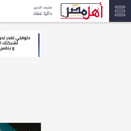
مشرف التحرير
داليا عماد