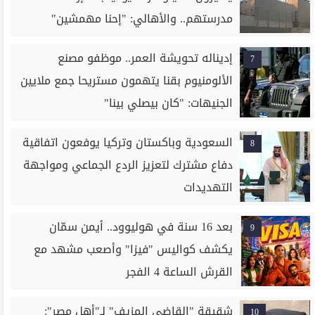
مدرستهم.. والأهالي: "إحنا مهمشين"
إديناله تحويشة العمر.. موظفو مصنع
7
الألومنيوم بقنا يتهمون مستريحا جمع ملايين
الجنيهات: "كان بيصلي بينا"
السعودية وباكستان وتركيا يوفعون اتفاقية
8
دفاع مشترك لتعزيز الردع الجماعي ومواجهة
التهديدات
بعد 16 سنة في هوليوود.. أيمن سمّان
9
يكشف كواليس "فيزا" وأصعب مشهد مع
القرش الساعة 4 الفجر
شقيقة "القاضي المزيف" لـ"أهل مصر":
10