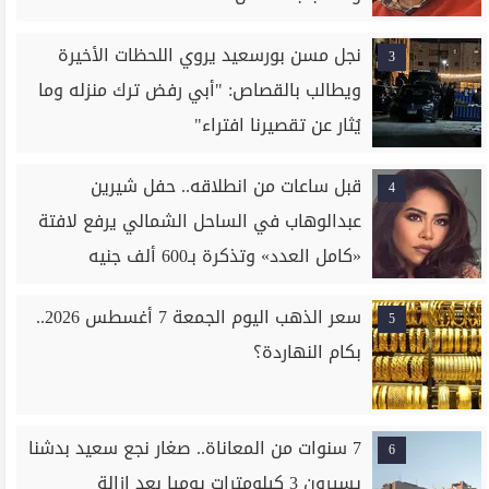
نجل مسن بورسعيد يروي اللحظات الأخيرة
3
ويطالب بالقصاص: "أبي رفض ترك منزله وما
يُثار عن تقصيرنا افتراء"
قبل ساعات من انطلاقه.. حفل شيرين
4
عبدالوهاب في الساحل الشمالي يرفع لافتة
«كامل العدد» وتذكرة بـ600 ألف جنيه
سعر الذهب اليوم الجمعة 7 أغسطس 2026..
5
بكام النهاردة؟
7 سنوات من المعاناة.. صغار نجع سعيد بدشنا
6
يسيرون 3 كيلومترات يوميا بعد إزالة