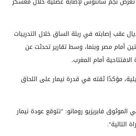
مشاركة في كأس العالم 2026، بعدما تعرض نجم سانتوس لإصابة عضلية خلال معسكر
يال عقب إصابته في ربلة الساق خلال التدريبات
ديتين أمام مصر وبنما، وسط تقارير تحدثت عن
 الافتتاحية أمام المغرب.
يلية، مؤكدًا ثقته في قدرة نيمار على اللحاق
الموثوق فابريزيو رومانو: "نتوقع عودة نيمار
ة التالية".