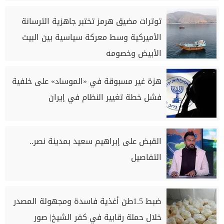
توترات مضيق هرمز تختبر جاهزية الترسانة
الأميركية وسط معركة سياسية بين البيت
الأبيض وخصومه
هزة غير مسبوقة في «الموساد» على خلفية
فشل خطة تغيير النظام في إيران
القبض على إبراهيم سعيد بمدينة نصر..
التفاصيل
ضبط 1.5طن أغذية فاسدة ومجهولة المصدر
خلال حملة رقابية في كفر الشيخ| صور