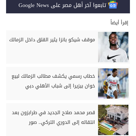
تابعوا آخر أهل مصر على Google News
إقرأ أيضاً
موقف شيكو بانزا يثير القلق داخل الزمالك
خطاب رسمي يكشف مطالب الزمالك لبيع
خوان بيزيرا إلى شباب الأهلي دبي
قصر محمد صلاح الجديد في طرابزون بعد
انتقاله إلى الدوري التركي.. صور