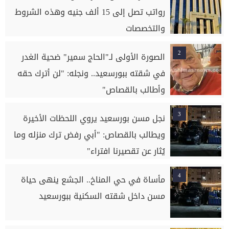
رواتب تصل إلى 15 ألف جنيه وهذه الشروط
والتخصصات
2
الصورة الأولى لـ"الحاج سمير" ضحية الغدر
في شقته ببورسعيد.. ونجله: "لن أترك حقه
وأطالب بالقصاص"
3
نجل مسن بورسعيد يروي اللحظات الأخيرة
ويطالب بالقصاص: "أبي رفض ترك منزله وما
يُثار عن تقصيرنا افتراء"
4
مأساة في حي المناخ.. الجشع ينهى حياة
مسن داخل شقته السكنية ببورسعيد