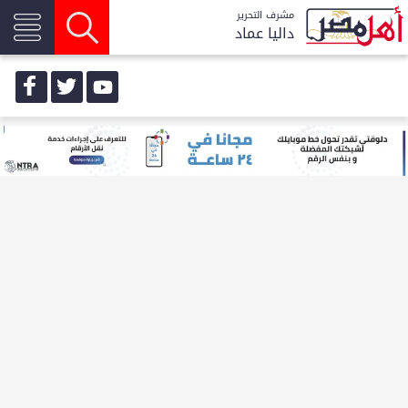
مشرف التحرير
داليا عماد