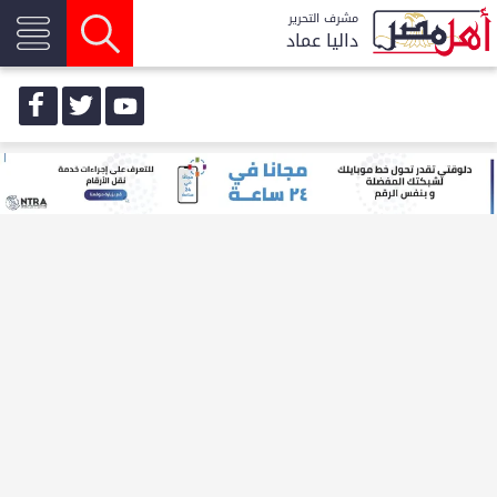
مشرف التحرير
داليا عماد