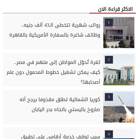
الاكثر قراءة الان
1
رواتب شهرية تتخطى الـ43 ألف جنيه..
وظائف شاغرة بالسفارة الأمريكية بالقاهرة
2
ثغرة تُحوّل المواطن إلى متهم في مصر..
كيف يمكن تشغيل خطوط المحمول دون علم
أصحابها؟
3
كوريا الشمالية تطلق مقذوفا يرجح أنه
صاروخ باليستي باتجاه بحر اليابان
4
سبب توقف خدمة أرقامي على تطبيق