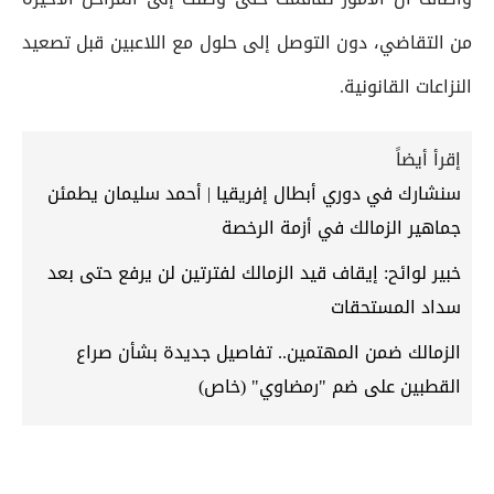
من التقاضي، دون التوصل إلى حلول مع اللاعبين قبل تصعيد
النزاعات القانونية.
إقرأ أيضاً
سنشارك في دوري أبطال إفريقيا | أحمد سليمان يطمئن
جماهير الزمالك في أزمة الرخصة
خبير لوائح: إيقاف قيد الزمالك لفترتين لن يرفع حتى بعد
سداد المستحقات
الزمالك ضمن المهتمين.. تفاصيل جديدة بشأن صراع
القطبين على ضم "رمضاوي" (خاص)