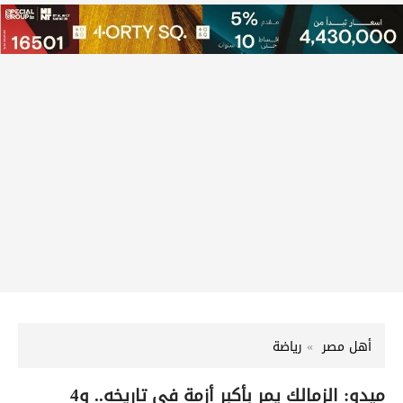
أهل مصر
رياضة
ميدو: الزمالك يمر بأكبر أزمة في تاريخه.. و4