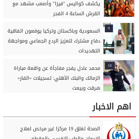
يكشف كواليس "فيزا" وأصعب مشهد مع
القرش الساعة 4 الفجر
9
السعودية وباكستان وتركيا يوفعون اتفاقية
دفاع مشترك لتعزيز الردع الجماعي ومواجهة
التهديدات
10
محمد عادل يفجر مفاجأة عن واقعة مباراة
الزمالك والبنك الأهلي: تسجيلات «الفار»
سُرقت وبيعت
اهم الاخبار
الصحة تغلق 19 مركزا غير مرخص لعلاج
الإدمان والطب النفسي بالمقطم