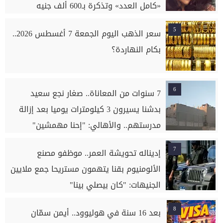
«كامل العدد» وتذكرة بـ600 ألف جنيه
5
سعر الذهب اليوم الجمعة 7 أغسطس 2026..
بكام النهاردة؟
6
7 سنوات من المعاناة.. صغار نجع سعيد
بدشنا يسيرون 3 كيلومترات يوميا بعد إزالة
مدرستهم.. والأهالي: "إحنا مهمشين"
7
إديناله تحويشة العمر.. موظفو مصنع
الألومنيوم بقنا يتهمون مستريحا جمع ملايين
الجنيهات: "كان بيصلي بينا"
8
بعد 16 سنة في هوليوود.. أيمن سمّان