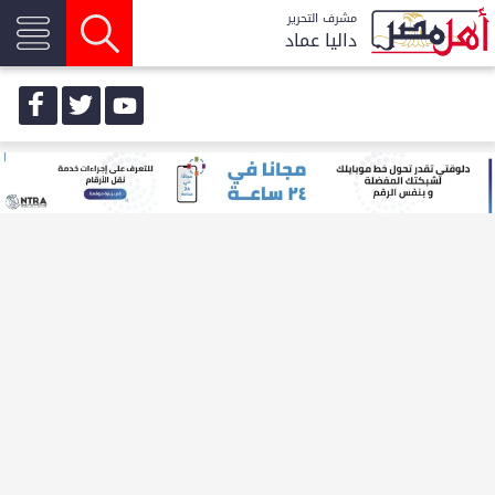
مشرف التحرير
داليا عماد