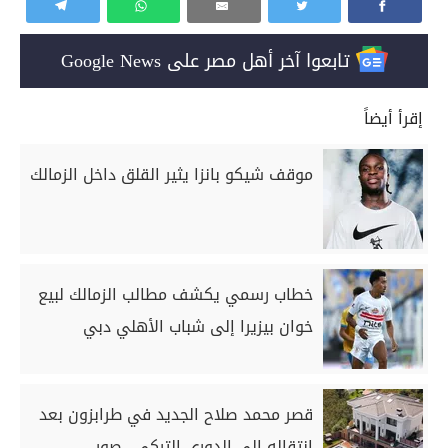
تابعوا آخر أهل مصر على Google News
إقرأ أيضاً
موقف شيكو بانزا يثير القلق داخل الزمالك
خطاب رسمي يكشف مطالب الزمالك لبيع
خوان بيزيرا إلى شباب الأهلي دبي
قصر محمد صلاح الجديد في طرابزون بعد
انتقاله إلى الدوري التركي.. صور