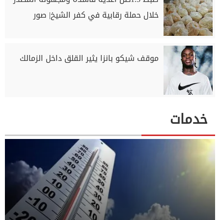
خلال حملة رقابية في كفر الشيخ| صور
موقف شيكو بانزا يثير القلق داخل الزمالك
خدمات